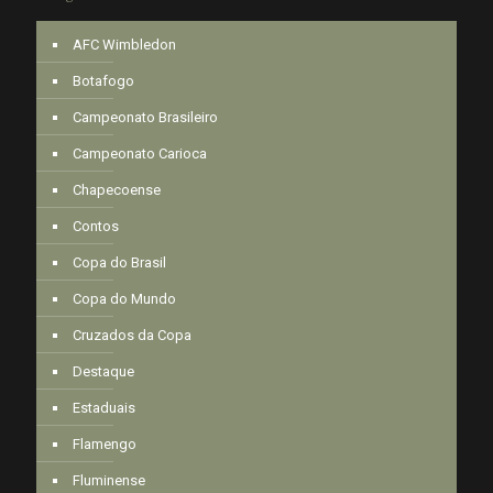
AFC Wimbledon
Botafogo
Campeonato Brasileiro
Campeonato Carioca
Chapecoense
Contos
Copa do Brasil
Copa do Mundo
Cruzados da Copa
Destaque
Estaduais
Flamengo
Fluminense