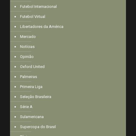
Futebol Internacional
Futebol Virtual
Libertadores da América
Mercado
Notícias
Opinião
Oxford United
Palmeiras
Primeira Liga
Seleção Brasileira
Série A
Sulamericana
Supercopa do Brasil