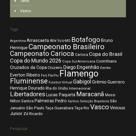
Tênis
Vasco
Tags
Botafogo
Arrascaeta
Bruno
Atle´tico-MG
Argentina
Campeonato Brasileiro
Henrique
Campeonato Carioca
Copa do Brasil
Carioca
Copa do Mundo 2026
Corinthians
Copa Sul-Americana
Diego
Engenhão
Cruzados da Copa
Cruzeiro
Everton
Flamengo
Everton Ribeiro
Fla-Flu
Ferj
Fluminense
Gabigol
Grêmio
Guerrero
Futebol Virtual
Henrique Dourado
Ilha do Urubu
Internacional
Libertadores
Maracanã
Lucas Paquetá
Messi
Palmeiras
Pedro
Nilton Santos
São
Santos
Seleção Brasileira
Vasco
Vinicius
São Paulo
Januário
Taça Guanabara
Taça Rio
Junior
Zé Ricardo
Pesquisar