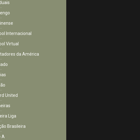
duais
mengo
inense
bol Internacional
ol Virtual
rtadores da América
cado
cias
ião
rd United
eiras
eira Liga
ção Brasileira
e A