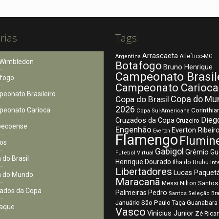
rias
Tags
Arrascaeta
Atle´tico-MG
Argentina
Wimbledon
Botafogo
Bruno Henrique
Campeonato Brasil
fogo
Campeonato Carioca
eonato Brasileiro
Copa do Mu
Copa do Brasil
2026
eonato Carioca
Corinthia
Copa Sul-Americana
Dieg
Cruzados da Copa
Cruzeiro
pecoense
Engenhão
Everton Ribeir
Everton
Flamengo
Flumin
os
Gabigol
Grêmio
Gu
Futebol Virtual
 do Brasil
Henrique Dourado
Ilha do Urubu
Int
Libertadores
Lucas Paquet
 do Mundo
Maracanã
Nilton Santos
Messi
ados da Copa
Palmeiras
Pedro
Santos
Seleção Bra
São Paulo
Januário
Taça Guanabara
aque
Vasco
Vinicius Junior
Zé Rica