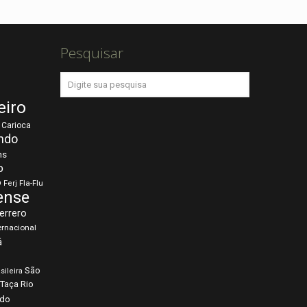
Pesquisar
eiro
Carioca
ndo
ns
o
o
Fla-Flu
Ferj
ense
errero
ernacional
á
São
sileira
Taça Rio
rdo