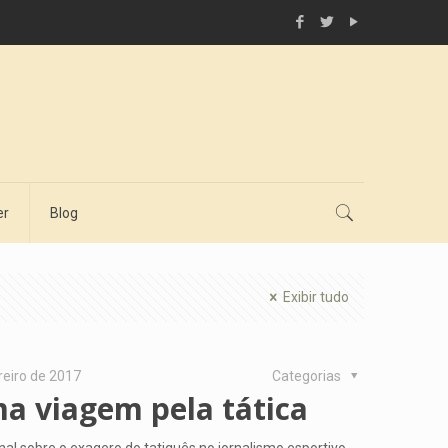
er
Blog
Exibir tudo
reiro de 2017
Categorias
a viagem pela tática
nal sobre o exagero do tatiquês no jornalismo esportivo