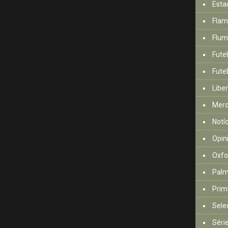
Esta
Fla
Flum
Fute
Futeb
Libe
Mer
Notí
Opin
Oxfo
Palm
Prim
Sele
Séri