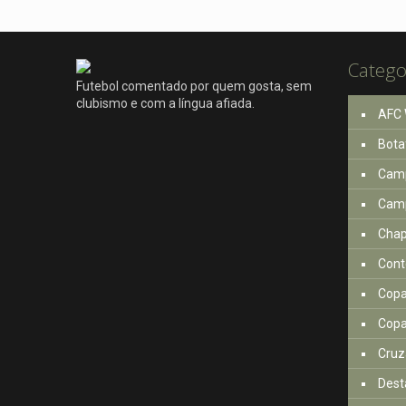
Catego
Futebol comentado por quem gosta, sem
clubismo e com a língua afiada.
AFC 
Bota
Camp
Camp
Cha
Cont
Copa
Copa
Cruz
Dest