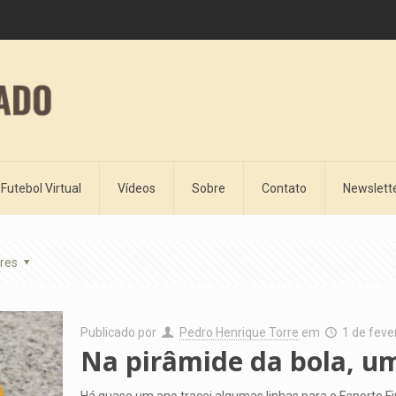
Futebol Virtual
Vídeos
Sobre
Contato
Newslett
res
Publicado por
Pedro Henrique Torre
em
1 de feve
Na pirâmide da bola, um
Há quase um ano tracei algumas linhas para o Esporte Fi