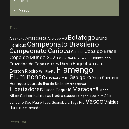
Tênis
Vasco
Tags
Botafogo
Arrascaeta
Bruno
Atle´tico-MG
Argentina
Campeonato Brasileiro
Henrique
Campeonato Carioca
Copa do Brasil
Carioca
Copa do Mundo 2026
Corinthians
Copa Sul-Americana
Diego
Engenhão
Cruzados da Copa
Cruzeiro
Everton
Flamengo
Everton Ribeiro
Fla-Flu
Ferj
Fluminense
Gabigol
Grêmio
Guerrero
Futebol Virtual
Henrique Dourado
Ilha do Urubu
Internacional
Libertadores
Maracanã
Lucas Paquetá
Messi
Palmeiras
Pedro
Nilton Santos
São
Santos
Seleção Brasileira
Vasco
Vinicius
São Paulo
Januário
Taça Guanabara
Taça Rio
Junior
Zé Ricardo
Pesquisar