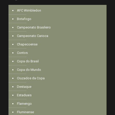
AFC Wimbledon
Botafogo
Campeonato Brasileiro
Campeonato Carioca
Chapecoense
Contos
Copa do Brasil
Copa do Mundo
Cruzados da Copa
Destaque
Estaduais
Flamengo
Fluminense