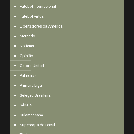
Futebol Internacional
Futebol Virtual
Libertadores da América
Mercado
Notícias
Opinião
Oxford United
Palmeiras
Primeira Liga
Seleção Brasileira
Série A
Sulamericana
Supercopa do Brasil