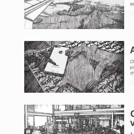
ao
Ch
p
c