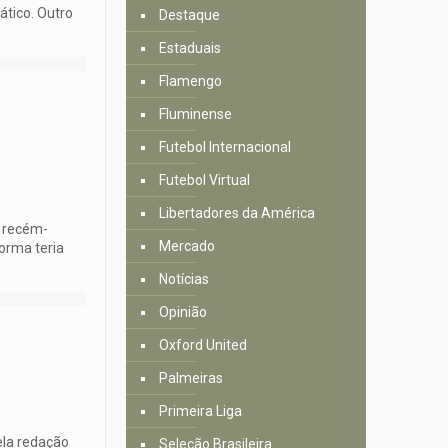
ático. Outro
Destaque
Estaduais
Flamengo
Fluminense
Futebol Internacional
Futebol Virtual
Libertadores da América
o recém-
Mercado
orma teria
Notícias
Opinião
Oxford United
Palmeiras
Primeira Liga
ela redação
Seleção Brasileira