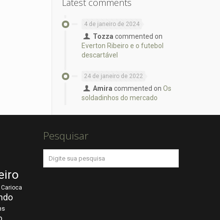
Latest comments
4 de janeiro de 2024
Tozza
commented on
Everton Ribeiro e o futebol
descartável
24 de janeiro de 2022
Amira
commented on
Os
soldadinhos do mercado
Pesquisar
eiro
Carioca
ndo
ns
o