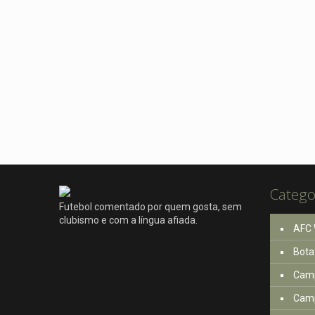
Catego
Futebol comentado por quem gosta, sem
clubismo e com a língua afiada.
AFC 
Bota
Camp
Camp