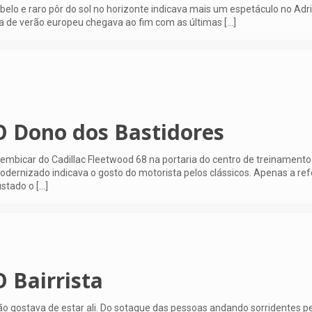
belo e raro pôr do sol no horizonte indicava mais um espetáculo no Adri
a de verão europeu chegava ao fim com as últimas
[…]
O Dono dos Bastidores
embicar do Cadillac Fleetwood 68 na portaria do centro de treinament
dernizado indicava o gosto do motorista pelos clássicos. Apenas a ref
ustado o
[…]
O Bairrista
o gostava de estar ali. Do sotaque das pessoas andando sorridentes p