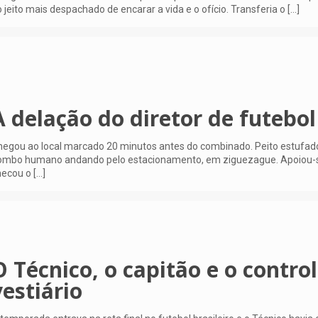
 jeito mais despachado de encarar a vida e o ofício. Transferia o
[…]
A delação do diretor de futebol
egou ao local marcado 20 minutos antes do combinado. Peito estufad
ombo humano andando pelo estacionamento, em ziguezague. Apoiou-s
hecou o
[…]
O Técnico, o capitão e o contro
vestiário