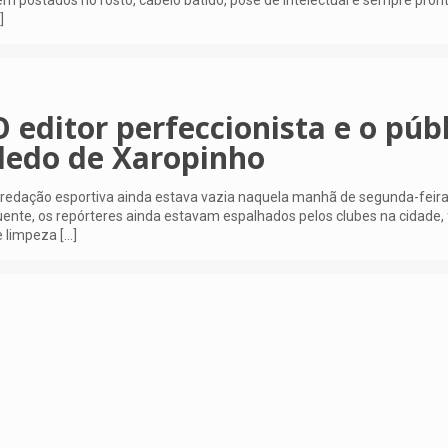
m postados no rosto, cabelo batido, pose de intelectual e sempre pro
]
O editor perfeccionista e o públ
dedo de Xaropinho
redação esportiva ainda estava vazia naquela manhã de segunda-feira.
ente, os repórteres ainda estavam espalhados pelos clubes na cidade, 
e limpeza
[…]