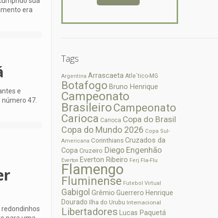
 cumprido sua
amento era
Tags
á
Arrascaeta
Atle´tico-MG
Argentina
Botafogo
Bruno Henrique
antes e
Campeonato
, número 47.
Brasileiro
Campeonato
Carioca
Copa do Brasil
Carioca
Copa do Mundo 2026
Copa Sul-
Cruzados da
Corinthians
Americana
Diego
Engenhão
Copa
Cruzeiro
Everton Ribeiro
Fla-Flu
Everton
Ferj
Flamengo
er
Fluminense
Futebol Virtual
Gabigol
Grêmio
Guerrero
Henrique
Dourado
Ilha do Urubu
Internacional
s redondinhos
Libertadores
Lucas Paquetá