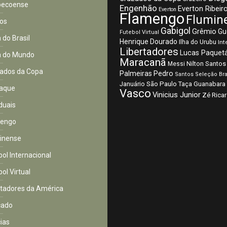
pecoense
Engenhão
Everton Ribeir
Everton
Flamengo
Flumin
os
Gabigol
Grêmio
Gu
Futebol Virtual
 do Brasil
Henrique Dourado
Ilha do Urubu
Int
Libertadores
Lucas Paquet
 do Mundo
Maracanã
Nilton Santos
Messi
ados da Copa
Palmeiras
Pedro
Santos
Seleção Bra
São Paulo
Januário
Taça Guanabara
aque
Vasco
Vinicius Junior
Zé Rica
duais
mengo
inense
bol Internacional
ol Virtual
rtadores da América
cado
cias