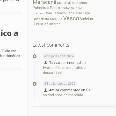
nto para uma
Maracanã
Nilton Santos
Messi
Palmeiras
Pedro
Santos
Seleção
São Paulo
São Januário
Taça
Brasileira
Vasco
Vinicius
Guanabara
Taça Rio
Junior
Zé Ricardo
ico a
Latest comments
 O dia era
funcionários
4 de janeiro de 2024
Tozza
commented on
Everton Ribeiro e o futebol
descartável
24 de janeiro de 2022
Amira
commented on
Os
soldadinhos do mercado