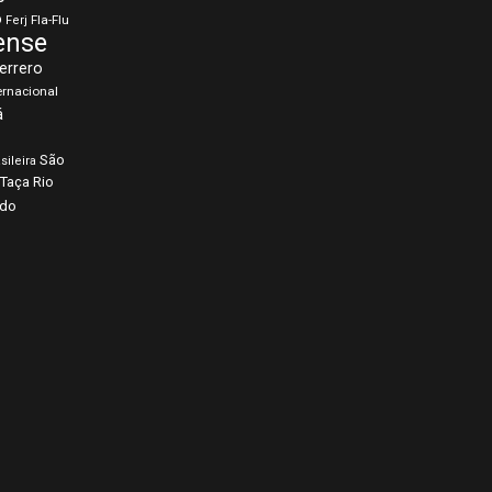
o
Fla-Flu
Ferj
ense
errero
ernacional
á
São
sileira
Taça Rio
rdo