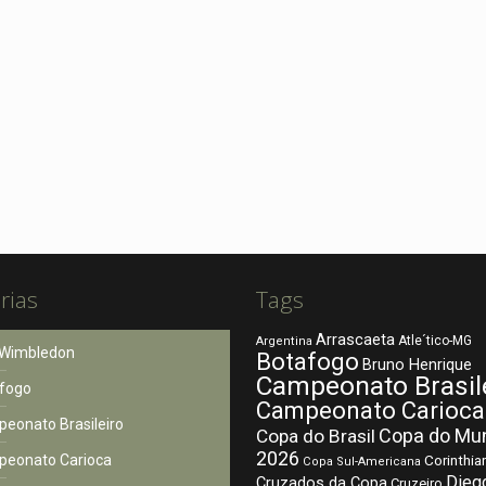
rias
Tags
Arrascaeta
Atle´tico-MG
Argentina
Wimbledon
Botafogo
Bruno Henrique
Campeonato Brasil
fogo
Campeonato Carioca
eonato Brasileiro
Copa do Mu
Copa do Brasil
2026
eonato Carioca
Corinthia
Copa Sul-Americana
Dieg
Cruzados da Copa
Cruzeiro