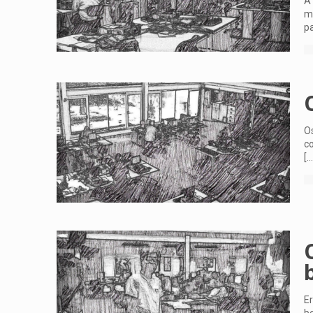
A 
mi
pa
Os
co
[…
Er