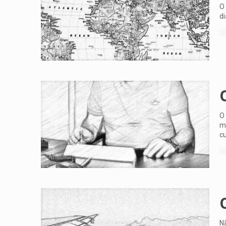
O 
di
O 
mo
c
Nã