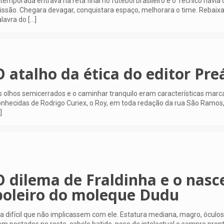
temporada entrava na reta final no futebol brasileiro e o Técnico havia
ssão. Chegara devagar, conquistara espaço, melhorara o time. Rebaix
lavra do
[…]
O atalho da ética do editor Pre
 olhos semicerrados e o caminhar tranquilo eram características marc
nhecidas de Rodrigo Curiex, o Roy, em toda redação da rua São Ramos
]
O dilema de Fraldinha e o nasc
boleiro do moleque Dudu
a difícil que não implicassem com ele. Estatura mediana, magro, óculo