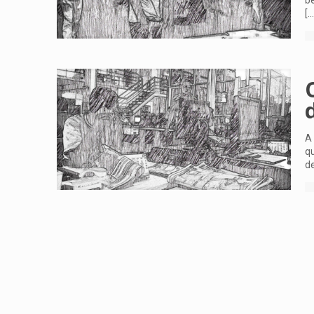
be
[…
A 
qu
d