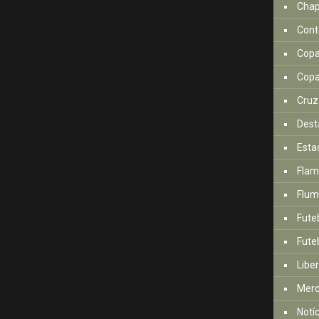
Cha
Cont
Copa
Copa
Cruz
Dest
Esta
Fla
Flum
Fute
Futeb
Libe
Mer
Notí