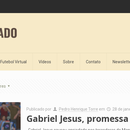
Futebol Virtual
Vídeos
Sobre
Contato
Newslett
res
Publicado por
Pedro Henrique Torre
em
28 de jan
Gabriel Jesus, promessa
Gabriel Jesus causou ansiedade nos torcedores do Manch