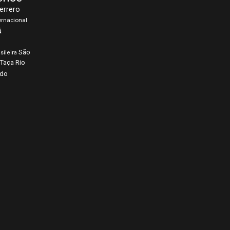
errero
ernacional
á
São
sileira
Taça Rio
rdo