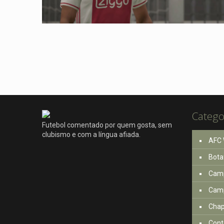
Catego
Futebol comentado por quem gosta, sem
clubismo e com a língua afiada.
AFC 
Bota
Camp
Camp
Cha
Cont