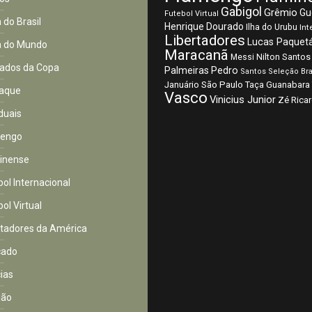
Gabigol
Grêmio
Gu
Futebol Virtual
 do Brasil
Henrique Dourado
Ilha do Urubu
Int
Libertadores
Lucas Paquet
 do Mundo
Maracanã
Nilton Santos
Messi
ados da Copa
Palmeiras
Pedro
Santos
Seleção Bra
São Paulo
Januário
Taça Guanabara
aque
Vasco
Vinicius Junior
Zé Rica
duais
mengo
inense
bol Internacional
ol Virtual
rtadores da América
cado
cias
ião