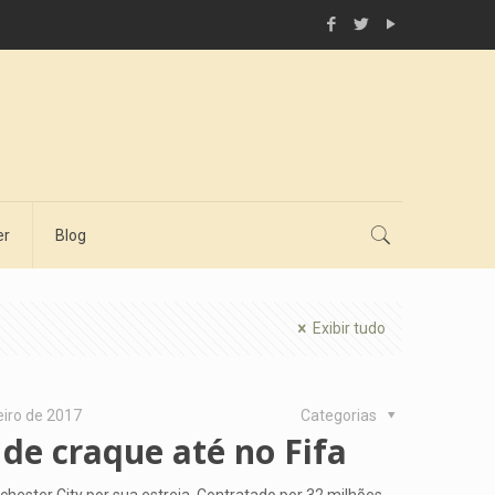
er
Blog
Exibir tudo
eiro de 2017
Categorias
 de craque até no Fifa
ester City por sua estreia. Contratado por 32 milhões