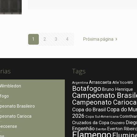
1
2
3
4
Próxima página
rias
Tags
Arrascaeta
Atle´tico-MG
Argentina
Wimbledon
Botafogo
Bruno Henrique
Campeonato Brasil
fogo
Campeonato Carioca
eonato Brasileiro
Copa do Mu
Copa do Brasil
2026
eonato Carioca
Corinthia
Copa Sul-Americana
Dieg
Cruzados da Copa
Cruzeiro
pecoense
Engenhão
Everton Ribeir
Everton
Flamengo
Flumin
os