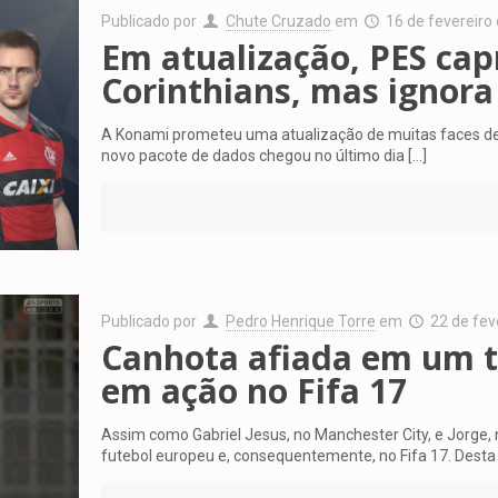
Publicado por
Chute Cruzado
em
16 de fevereiro
Em atualização, PES cap
Corinthians, mas ignora
A Konami prometeu uma atualização de muitas faces de 
novo pacote de dados chegou no último dia
[…]
Publicado por
Pedro Henrique Torre
em
22 de fev
Canhota afiada em um t
em ação no Fifa 17
Assim como Gabriel Jesus, no Manchester City, e Jorge,
futebol europeu e, consequentemente, no Fifa 17. Desta