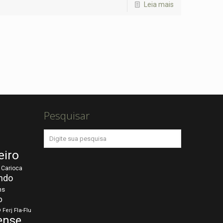
Leia mais
Pesquisar
eiro
Carioca
ndo
ns
o
o
Fla-Flu
Ferj
ense