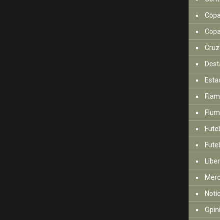
Copa
Copa
Cruz
Dest
Esta
Fla
Flum
Fute
Futeb
Libe
Mer
Notí
Opin