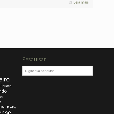
Leia mais
Pesquisar
eiro
Carioca
ndo
ns
o
o
Fla-Flu
Ferj
ense