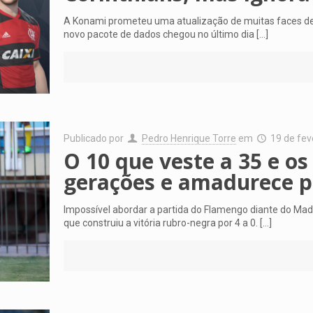
A Konami prometeu uma atualização de muitas faces de 
novo pacote de dados chegou no último dia
[…]
Publicado por
Pedro Henrique Torre
em
19 de fev
O 10 que veste a 35 e o
gerações e amadurece p
Impossível abordar a partida do Flamengo diante do Mad
que construiu a vitória rubro-negra por 4 a 0.
[…]