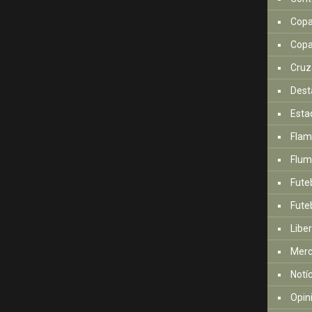
Copa
Copa
Cruz
Dest
Esta
Fla
Flum
Fute
Futeb
Libe
Mer
Notí
Opin