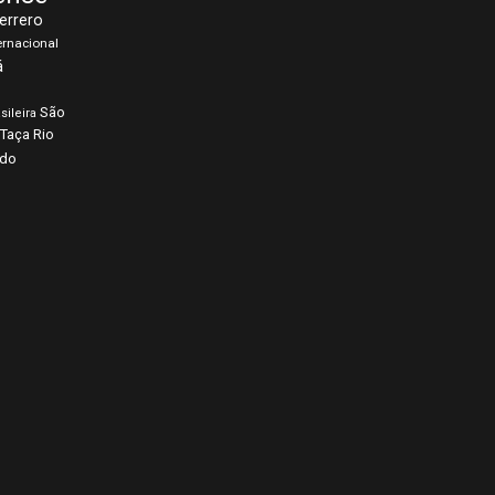
errero
ernacional
á
São
sileira
Taça Rio
rdo