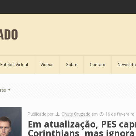
Futebol Virtual
Vídeos
Sobre
Contato
Newslett
res
Publicado por
Chute Cruzado
em
16 de fevereiro
Em atualização, PES cap
Corinthians, mas ignora