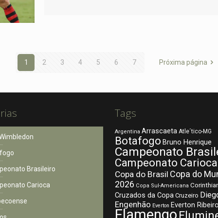
1
2
3
4
5
6
7
Próxima página
rias
Tags
Arrascaeta
Atle´tico-MG
Argentina
Wimbledon
Botafogo
Bruno Henrique
Campeonato Brasil
fogo
Campeonato Carioca
eonato Brasileiro
Copa do Mu
Copa do Brasil
2026
eonato Carioca
Corinthia
Copa Sul-Americana
Dieg
Cruzados da Copa
Cruzeiro
pecoense
Engenhão
Everton Ribeir
Everton
Flamengo
Flumin
os