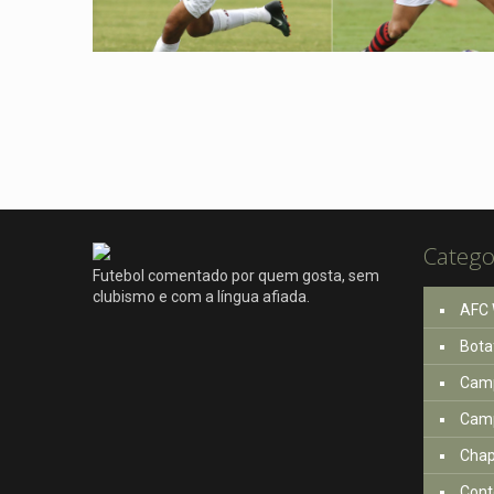
Catego
Futebol comentado por quem gosta, sem
clubismo e com a língua afiada.
AFC 
Bota
Camp
Camp
Cha
Cont