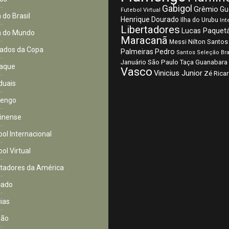
Gabigol
Grêmio
Gu
Futebol Virtual
 do Brasil
Henrique Dourado
Ilha do Urubu
Int
Libertadores
Lucas Paquet
 do Mundo
Maracanã
Nilton Santos
Messi
ados da Copa
Palmeiras
Pedro
Santos
Seleção Bra
São Paulo
Januário
Taça Guanabara
aque
Vasco
Vinicius Junior
Zé Rica
duais
mengo
inense
bol Internacional
ol Virtual
rtadores da América
cado
cias
ião