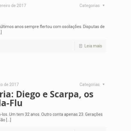
ereiro de 2017
Categorias
 últimos anos sempre flertou com oscilações. Disputas de
]
Leia mais
ço de 2017
Categorias
ria: Diego e Scarpa, os
la-Flu
-los. Um tem 32 anos. Outro conta apenas 23. Gerações
São
[…]