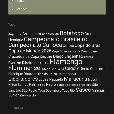
Tênis
Vasco
Tags
Botafogo
Arrascaeta
Bruno
Atle´tico-MG
Argentina
Campeonato Brasileiro
Henrique
Campeonato Carioca
Copa do Brasil
Carioca
Copa do Mundo 2026
Corinthians
Copa Sul-Americana
Diego
Engenhão
Cruzados da Copa
Cruzeiro
Everton
Flamengo
Everton Ribeiro
Fla-Flu
Ferj
Fluminense
Gabigol
Grêmio
Guerrero
Futebol Virtual
Henrique Dourado
Ilha do Urubu
Internacional
Libertadores
Maracanã
Lucas Paquetá
Messi
Palmeiras
Pedro
Nilton Santos
São
Santos
Seleção Brasileira
Vasco
Vinicius
São Paulo
Januário
Taça Guanabara
Taça Rio
Junior
Zé Ricardo
Pesquisar