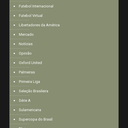
Futebol Internacional
Futebol Virtual
Libertadores da América
Mercado
Notícias
Opinião
Oxford United
Palmeiras
Primeira Liga
Seleção Brasileira
Série A
Sulamericana
Supercopa do Brasil