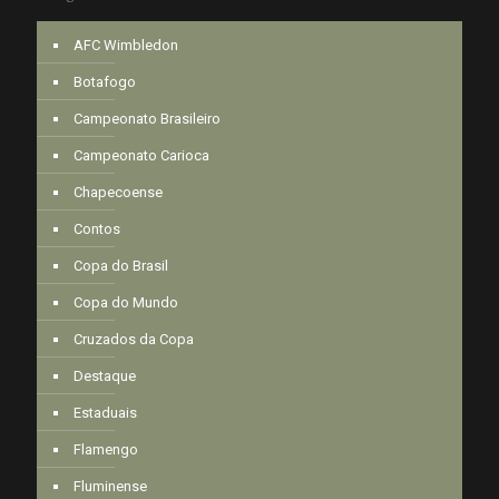
AFC Wimbledon
Botafogo
Campeonato Brasileiro
Campeonato Carioca
Chapecoense
Contos
Copa do Brasil
Copa do Mundo
Cruzados da Copa
Destaque
Estaduais
Flamengo
Fluminense