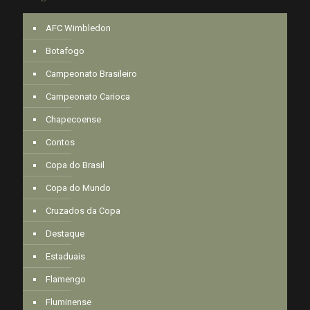
AFC Wimbledon
Botafogo
Campeonato Brasileiro
Campeonato Carioca
Chapecoense
Contos
Copa do Brasil
Copa do Mundo
Cruzados da Copa
Destaque
Estaduais
Flamengo
Fluminense