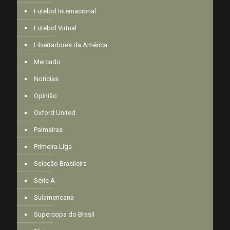
Futebol Internacional
Futebol Virtual
Libertadores da América
Mercado
Notícias
Opinião
Oxford United
Palmeiras
Primeira Liga
Seleção Brasileira
Série A
Sulamericana
Supercopa do Brasil