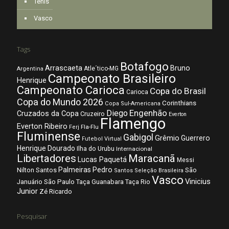
Tênis
Vasco
Tags
Botafogo
Arrascaeta
Bruno
Atle´tico-MG
Argentina
Campeonato Brasileiro
Henrique
Campeonato Carioca
Copa do Brasil
Carioca
Copa do Mundo 2026
Corinthians
Copa Sul-Americana
Diego
Engenhão
Cruzados da Copa
Cruzeiro
Everton
Flamengo
Everton Ribeiro
Fla-Flu
Ferj
Fluminense
Gabigol
Grêmio
Guerrero
Futebol Virtual
Henrique Dourado
Ilha do Urubu
Internacional
Libertadores
Maracanã
Lucas Paquetá
Messi
Palmeiras
Pedro
Nilton Santos
São
Santos
Seleção Brasileira
Vasco
Vinicius
São Paulo
Januário
Taça Guanabara
Taça Rio
Junior
Zé Ricardo
Pesquisar