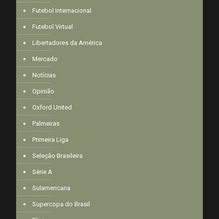
Futebol Internacional
Futebol Virtual
Libertadores da América
Mercado
Notícias
Opinião
Oxford United
Palmeiras
Primeira Liga
Seleção Brasileira
Série A
Sulamericana
Supercopa do Brasil