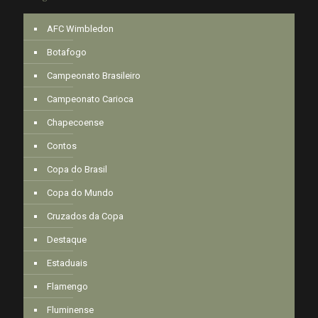
AFC Wimbledon
Botafogo
Campeonato Brasileiro
Campeonato Carioca
Chapecoense
Contos
Copa do Brasil
Copa do Mundo
Cruzados da Copa
Destaque
Estaduais
Flamengo
Fluminense