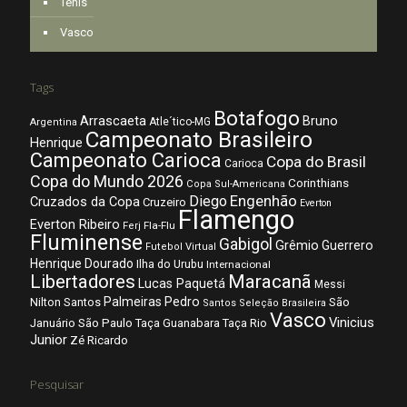
Tênis
Vasco
Tags
Botafogo
Arrascaeta
Bruno
Atle´tico-MG
Argentina
Campeonato Brasileiro
Henrique
Campeonato Carioca
Copa do Brasil
Carioca
Copa do Mundo 2026
Corinthians
Copa Sul-Americana
Diego
Engenhão
Cruzados da Copa
Cruzeiro
Everton
Flamengo
Everton Ribeiro
Fla-Flu
Ferj
Fluminense
Gabigol
Grêmio
Guerrero
Futebol Virtual
Henrique Dourado
Ilha do Urubu
Internacional
Libertadores
Maracanã
Lucas Paquetá
Messi
Palmeiras
Pedro
Nilton Santos
São
Santos
Seleção Brasileira
Vasco
Vinicius
São Paulo
Januário
Taça Guanabara
Taça Rio
Junior
Zé Ricardo
Pesquisar