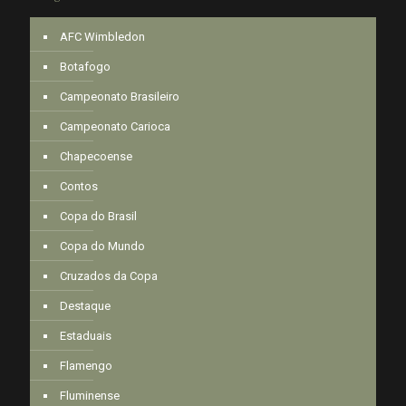
AFC Wimbledon
Botafogo
Campeonato Brasileiro
Campeonato Carioca
Chapecoense
Contos
Copa do Brasil
Copa do Mundo
Cruzados da Copa
Destaque
Estaduais
Flamengo
Fluminense