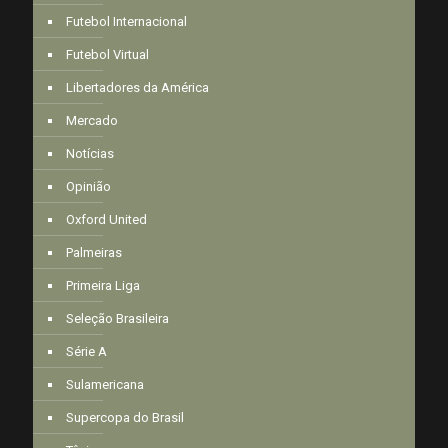
Futebol Internacional
Futebol Virtual
Libertadores da América
Mercado
Notícias
Opinião
Oxford United
Palmeiras
Primeira Liga
Seleção Brasileira
Série A
Sulamericana
Supercopa do Brasil