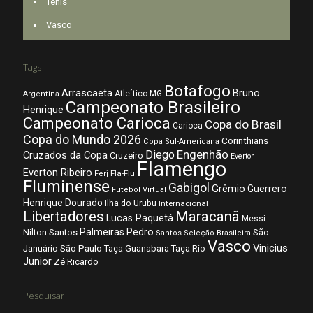
Tênis
Vasco
Tags
Botafogo
Arrascaeta
Bruno
Atle´tico-MG
Argentina
Campeonato Brasileiro
Henrique
Campeonato Carioca
Copa do Brasil
Carioca
Copa do Mundo 2026
Corinthians
Copa Sul-Americana
Diego
Engenhão
Cruzados da Copa
Cruzeiro
Everton
Flamengo
Everton Ribeiro
Fla-Flu
Ferj
Fluminense
Gabigol
Grêmio
Guerrero
Futebol Virtual
Henrique Dourado
Ilha do Urubu
Internacional
Libertadores
Maracanã
Lucas Paquetá
Messi
Palmeiras
Pedro
Nilton Santos
São
Santos
Seleção Brasileira
Vasco
Vinicius
São Paulo
Januário
Taça Guanabara
Taça Rio
Junior
Zé Ricardo
Pesquisar