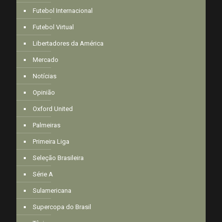
Futebol Internacional
Futebol Virtual
Libertadores da América
Mercado
Notícias
Opinião
Oxford United
Palmeiras
Primeira Liga
Seleção Brasileira
Série A
Sulamericana
Supercopa do Brasil