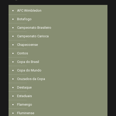
AFC Wimbledon
Botafogo
Campeonato Brasileiro
Campeonato Carioca
Chapecoense
Contos
Copa do Brasil
Copa do Mundo
Cruzados da Copa
Destaque
Estaduais
Flamengo
Fluminense