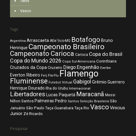
Tênis
Vasco
Tags
Botafogo
Arrascaeta
Bruno
Atle´tico-MG
Argentina
Campeonato Brasileiro
Henrique
Campeonato Carioca
Copa do Brasil
Carioca
Copa do Mundo 2026
Corinthians
Copa Sul-Americana
Diego
Engenhão
Cruzados da Copa
Cruzeiro
Everton
Flamengo
Everton Ribeiro
Fla-Flu
Ferj
Fluminense
Gabigol
Grêmio
Guerrero
Futebol Virtual
Henrique Dourado
Ilha do Urubu
Internacional
Libertadores
Maracanã
Lucas Paquetá
Messi
Palmeiras
Pedro
Nilton Santos
São
Santos
Seleção Brasileira
Vasco
Vinicius
São Paulo
Januário
Taça Guanabara
Taça Rio
Junior
Zé Ricardo
Pesquisar