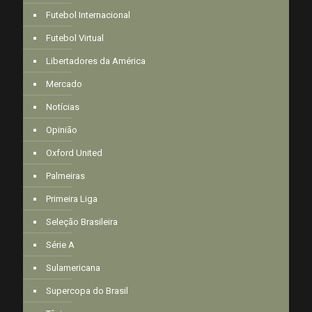
Futebol Internacional
Futebol Virtual
Libertadores da América
Mercado
Notícias
Opinião
Oxford United
Palmeiras
Primeira Liga
Seleção Brasileira
Série A
Sulamericana
Supercopa do Brasil