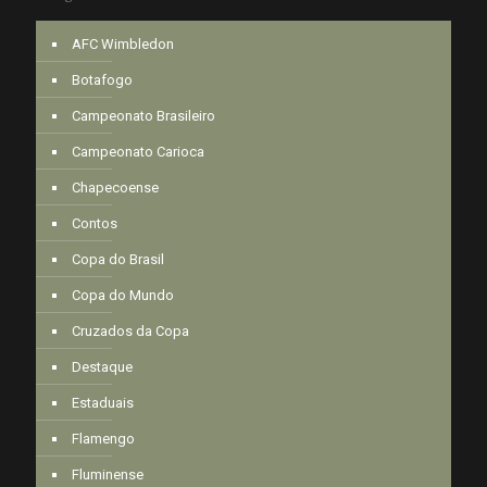
AFC Wimbledon
Botafogo
Campeonato Brasileiro
Campeonato Carioca
Chapecoense
Contos
Copa do Brasil
Copa do Mundo
Cruzados da Copa
Destaque
Estaduais
Flamengo
Fluminense