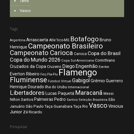
Tênis
Vasco
Tags
Botafogo
Arrascaeta
Bruno
Atle´tico-MG
Argentina
Campeonato Brasileiro
Henrique
Campeonato Carioca
Copa do Brasil
Carioca
Copa do Mundo 2026
Corinthians
Copa Sul-Americana
Diego
Engenhão
Cruzados da Copa
Cruzeiro
Everton
Flamengo
Everton Ribeiro
Fla-Flu
Ferj
Fluminense
Gabigol
Grêmio
Guerrero
Futebol Virtual
Henrique Dourado
Ilha do Urubu
Internacional
Libertadores
Maracanã
Lucas Paquetá
Messi
Palmeiras
Pedro
Nilton Santos
São
Santos
Seleção Brasileira
Vasco
Vinicius
São Paulo
Januário
Taça Guanabara
Taça Rio
Junior
Zé Ricardo
Pesquisar