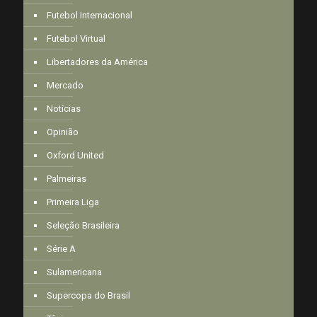
Futebol Internacional
Futebol Virtual
Libertadores da América
Mercado
Notícias
Opinião
Oxford United
Palmeiras
Primeira Liga
Seleção Brasileira
Série A
Sulamericana
Supercopa do Brasil