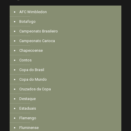
AFC Wimbledon
Botafogo
Campeonato Brasileiro
Campeonato Carioca
Chapecoense
Contos
Copa do Brasil
Copa do Mundo
Cruzados da Copa
Destaque
Estaduais
Flamengo
Fluminense