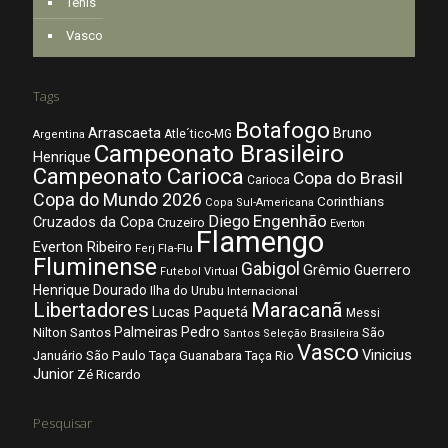
Tênis
Vasco
Tags
Botafogo
Arrascaeta
Bruno
Atle´tico-MG
Argentina
Campeonato Brasileiro
Henrique
Campeonato Carioca
Copa do Brasil
Carioca
Copa do Mundo 2026
Corinthians
Copa Sul-Americana
Diego
Engenhão
Cruzados da Copa
Cruzeiro
Everton
Flamengo
Everton Ribeiro
Fla-Flu
Ferj
Fluminense
Gabigol
Grêmio
Guerrero
Futebol Virtual
Henrique Dourado
Ilha do Urubu
Internacional
Libertadores
Maracanã
Lucas Paquetá
Messi
Palmeiras
Pedro
Nilton Santos
São
Santos
Seleção Brasileira
Vasco
Vinicius
São Paulo
Januário
Taça Guanabara
Taça Rio
Junior
Zé Ricardo
Pesquisar