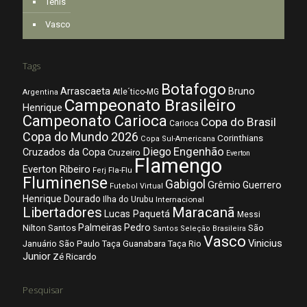
Tênis
Vasco
Tags
Botafogo
Arrascaeta
Bruno
Atle´tico-MG
Argentina
Campeonato Brasileiro
Henrique
Campeonato Carioca
Copa do Brasil
Carioca
Copa do Mundo 2026
Corinthians
Copa Sul-Americana
Diego
Engenhão
Cruzados da Copa
Cruzeiro
Everton
Flamengo
Everton Ribeiro
Fla-Flu
Ferj
Fluminense
Gabigol
Grêmio
Guerrero
Futebol Virtual
Henrique Dourado
Ilha do Urubu
Internacional
Libertadores
Maracanã
Lucas Paquetá
Messi
Palmeiras
Pedro
Nilton Santos
São
Santos
Seleção Brasileira
Vasco
Vinicius
São Paulo
Januário
Taça Guanabara
Taça Rio
Junior
Zé Ricardo
Pesquisar