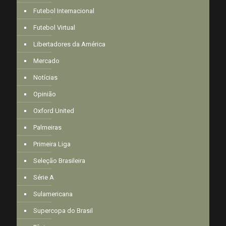
Futebol Internacional
Futebol Virtual
Libertadores da América
Mercado
Notícias
Opinião
Oxford United
Palmeiras
Primeira Liga
Seleção Brasileira
Série A
Sulamericana
Supercopa do Brasil