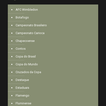
AFC Wimbledon
Botafogo
Campeonato Brasileiro
Campeonato Carioca
Chapecoense
Contos
Copa do Brasil
Copa do Mundo
Cruzados da Copa
Destaque
Estaduais
Flamengo
Fluminense