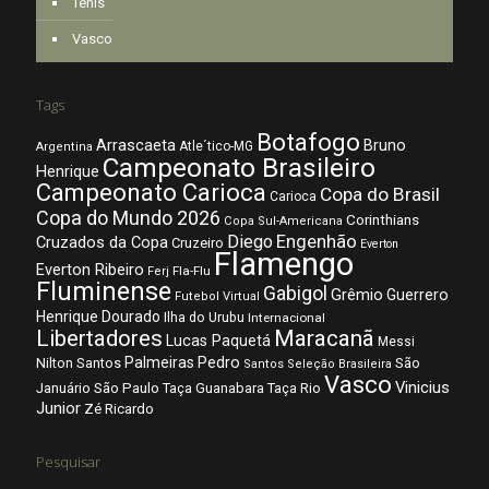
Tênis
Vasco
Tags
Botafogo
Arrascaeta
Bruno
Atle´tico-MG
Argentina
Campeonato Brasileiro
Henrique
Campeonato Carioca
Copa do Brasil
Carioca
Copa do Mundo 2026
Corinthians
Copa Sul-Americana
Diego
Engenhão
Cruzados da Copa
Cruzeiro
Everton
Flamengo
Everton Ribeiro
Fla-Flu
Ferj
Fluminense
Gabigol
Grêmio
Guerrero
Futebol Virtual
Henrique Dourado
Ilha do Urubu
Internacional
Libertadores
Maracanã
Lucas Paquetá
Messi
Palmeiras
Pedro
Nilton Santos
São
Santos
Seleção Brasileira
Vasco
Vinicius
São Paulo
Januário
Taça Guanabara
Taça Rio
Junior
Zé Ricardo
Pesquisar