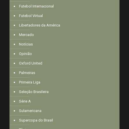
Futebol Internacional
Futebol Virtual
Libertadores da América
Mercado
Notícias
Opinião
Oxford United
Palmeiras
Primeira Liga
Seleção Brasileira
Série A
Sulamericana
Supercopa do Brasil