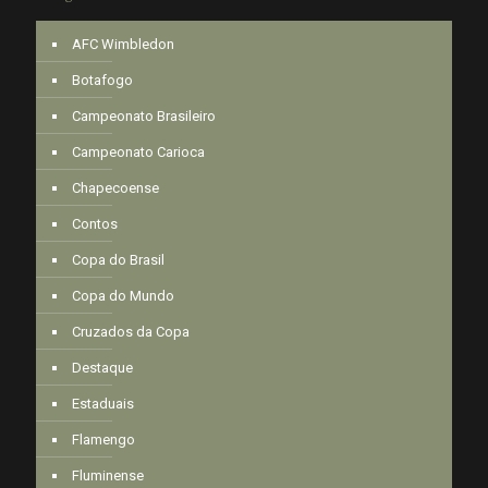
AFC Wimbledon
Botafogo
Campeonato Brasileiro
Campeonato Carioca
Chapecoense
Contos
Copa do Brasil
Copa do Mundo
Cruzados da Copa
Destaque
Estaduais
Flamengo
Fluminense