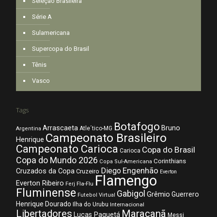
Seleção Brasileira
Série A
Sulamericana
Supercopa do Brasil
Tênis
Vasco
Tags
Botafogo
Arrascaeta
Bruno
Atle´tico-MG
Argentina
Campeonato Brasileiro
Henrique
Campeonato Carioca
Copa do Brasil
Carioca
Copa do Mundo 2026
Corinthians
Copa Sul-Americana
Diego
Engenhão
Cruzados da Copa
Cruzeiro
Everton
Flamengo
Everton Ribeiro
Fla-Flu
Ferj
Fluminense
Gabigol
Grêmio
Guerrero
Futebol Virtual
Henrique Dourado
Ilha do Urubu
Internacional
Libertadores
Maracanã
Lucas Paquetá
Messi