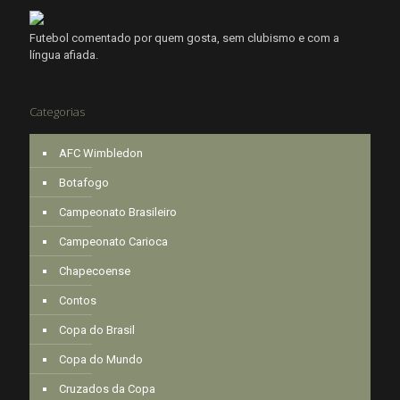
Futebol comentado por quem gosta, sem clubismo e com a
língua afiada.
Categorias
AFC Wimbledon
Botafogo
Campeonato Brasileiro
Campeonato Carioca
Chapecoense
Contos
Copa do Brasil
Copa do Mundo
Cruzados da Copa