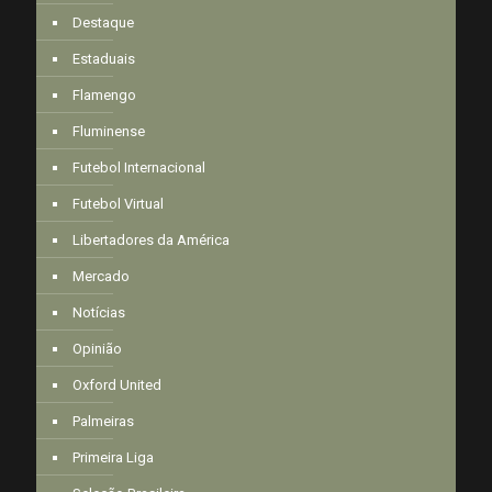
Destaque
Estaduais
Flamengo
Fluminense
Futebol Internacional
Futebol Virtual
Libertadores da América
Mercado
Notícias
Opinião
Oxford United
Palmeiras
Primeira Liga