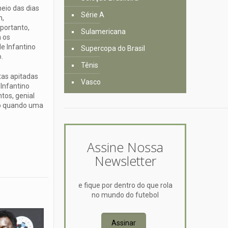
eio das dias
Série A
h,
 portanto,
Sulamericana
m os
de Infantino
Supercopa do Brasil
.
Tênis
tas apitadas
Vasco
Infantino
tos, genial
ico quando uma
Assine Nossa
Newsletter
e fique por dentro do que rola
no mundo do futebol
Assinar