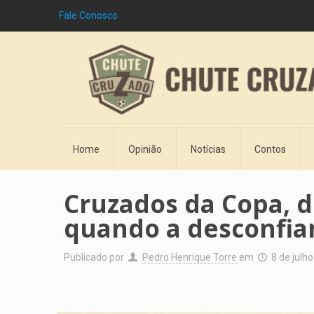
Fale Conosco
Home
Opinião
Notícias
Contos
Cruzados da Copa, d
quando a desconfian
Publicado por
Pedro Henrique Torre
em
8 de julh