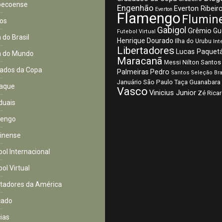
pecoense
Engenhão
Everton Ribeir
Everton
Flamengo
Flumin
os
Gabigol
Grêmio
Gu
Futebol Virtual
 do Brasil
Henrique Dourado
Ilha do Urubu
Int
Libertadores
Lucas Paquet
 do Mundo
Maracanã
Nilton Santos
Messi
ados da Copa
Palmeiras
Pedro
Santos
Seleção Bra
São Paulo
Januário
Taça Guanabara
aque
Vasco
Vinicius Junior
Zé Rica
duais
mengo
inense
bol Internacional
ol Virtual
rtadores da América
cado
cias