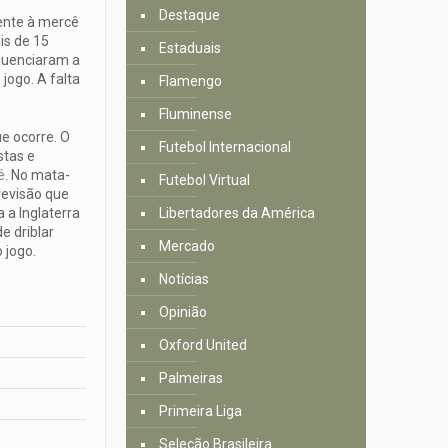
Destaque
mente à mercê
is de 15
Estaduais
fluenciaram a
jogo. A falta
Flamengo
Fluminense
ue ocorre. O
Futebol Internacional
stas e
é
. No mata-
Futebol Virtual
revisão que
 a Inglaterra
Libertadores da América
e driblar
Mercado
 jogo.
Notícias
Opinião
Oxford United
Palmeiras
Primeira Liga
Seleção Brasileira