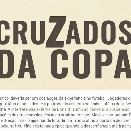
tico, deveria ser um dos auges da experiência no futebol. Jogadores de
ualitário a todos desde a poltrona do assento no ônibus até as decisõe
cha. A
interferência externa de Donald Trump ao cancelar a suspensão
amações de uma complascência da arbitragem com Messi e companhia. É
edileção, mas o ajoelhar de Infantino a Trump abriu a porta da descon
tabela, sofreu. Não existe nada épico quando a desconfiança bate à porta