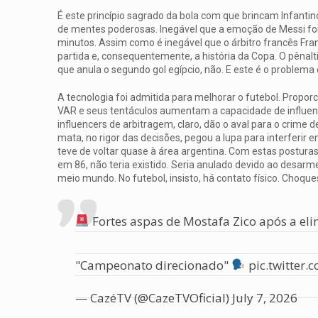
É este princípio sagrado da bola com que brincam Infantin
de mentes poderosas. Inegável que a emoção de Messi fo
minutos. Assim como é inegável que o árbitro francês Fra
partida e, consequentemente, a história da Copa. O pênalti
que anula o segundo gol egípcio, não. E este é o problema
A tecnologia foi admitida para melhorar o futebol. Proporc
VAR e seus tentáculos aumentam a capacidade de influenci
influencers de arbitragem, claro, dão o aval para o crime 
mata, no rigor das decisões, pegou a lupa para interferir 
teve de voltar quase à área argentina. Com estas postura
em 86, não teria existido. Seria anulado devido ao desarm
meio mundo. No futebol, insisto, há contato físico. Choqu
Fortes aspas de Mostafa Zico após a el
"Campeonato direcionado"
pic.twitter
— CazéTV (@CazeTVOficial)
July 7, 2026