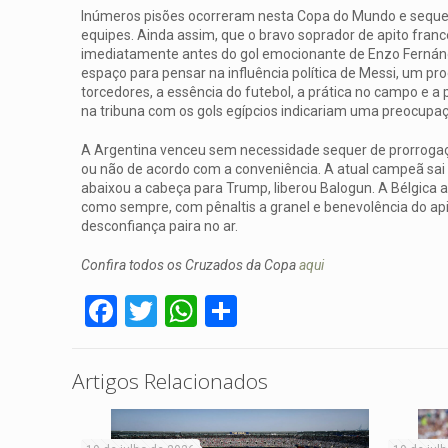
Inúmeros pisões ocorreram nesta Copa do Mundo e sequer 
equipes. Ainda assim, que o bravo soprador de apito franc
imediatamente antes do gol emocionante de Enzo Fernández.
espaço para pensar na influência política de Messi, um pr
torcedores, a essência do futebol, a prática no campo e a p
na tribuna com os gols egípcios indicariam uma preocup
A Argentina venceu sem necessidade sequer de prorrogaç
ou não de acordo com a conveniência. A atual campeã sa
abaixou a cabeça para Trump, liberou Balogun. A Bélgica 
como sempre, com pênaltis a granel e benevolência do apit
desconfiança paira no ar.
Confira todos os Cruzados da Copa
aqui
Facebook
Twitter
WhatsApp
Share
Artigos Relacionados