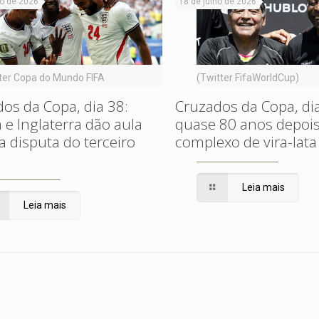
ho de 2026
18 de julho de 2026
ter Copa do Mundo FIFA
(Twitter FifaWorldCup)
os da Copa, dia 38:
Cruzados da Copa, dia
 e Inglaterra dão aula
quase 80 anos depoi
a disputa do terceiro
complexo de vira-lata
Leia mais
Leia mais