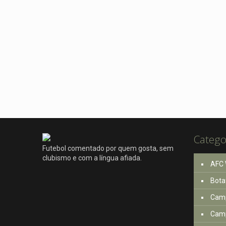
Catego
Futebol comentado por quem gosta, sem
clubismo e com a língua afiada.
AFC 
Bota
Camp
Camp