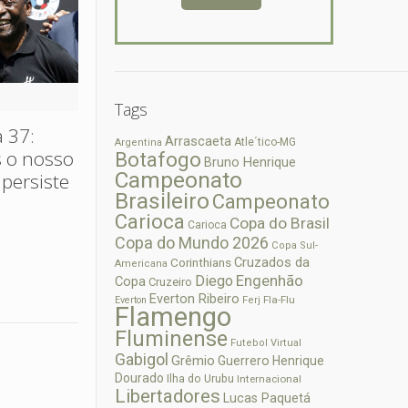
Tags
 37:
Arrascaeta
Atle´tico-MG
Argentina
s o nosso
Botafogo
Bruno Henrique
Campeonato
 persiste
Brasileiro
Campeonato
Carioca
Copa do Brasil
Carioca
Copa do Mundo 2026
Copa Sul-
Cruzados da
Corinthians
Americana
Diego
Engenhão
Copa
Cruzeiro
Everton Ribeiro
Fla-Flu
Everton
Ferj
Flamengo
Fluminense
Futebol Virtual
Gabigol
Grêmio
Guerrero
Henrique
Dourado
Ilha do Urubu
Internacional
Libertadores
Lucas Paquetá