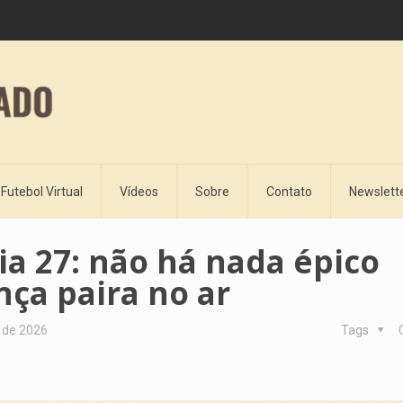
Futebol Virtual
Vídeos
Sobre
Contato
Newslett
ia 27: não há nada épico
ça paira no ar
o de 2026
Tags