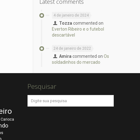
Latest comments
4 de janeiro de 2024
Tozza
commented on
Everton Ribeiro e o futebol
descartável
24 de janeiro de 2022
Amira
commented on
Os
soldadinhos do mercado
Pesquisar
eiro
Carioca
ndo
ns
o