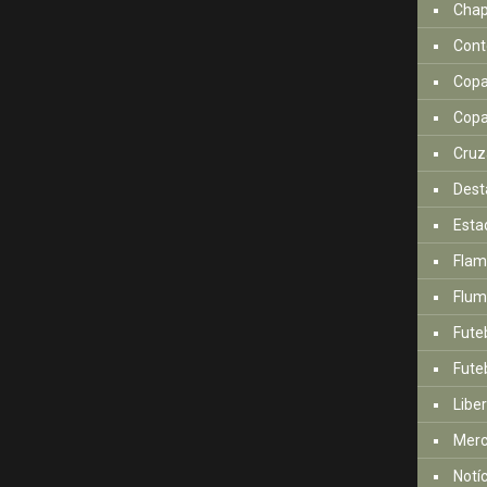
Cha
Cont
Copa
Copa
Cruz
Dest
Esta
Fla
Flum
Fute
Futeb
Libe
Mer
Notí