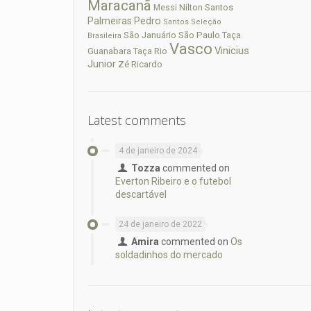
Maracanã
Nilton Santos
Messi
Palmeiras
Pedro
Santos
Seleção
São Paulo
São Januário
Taça
Brasileira
Vasco
Vinicius
Guanabara
Taça Rio
Junior
Zé Ricardo
Latest comments
4 de janeiro de 2024
Tozza
commented on
Everton Ribeiro e o futebol
descartável
24 de janeiro de 2022
Amira
commented on
Os
soldadinhos do mercado