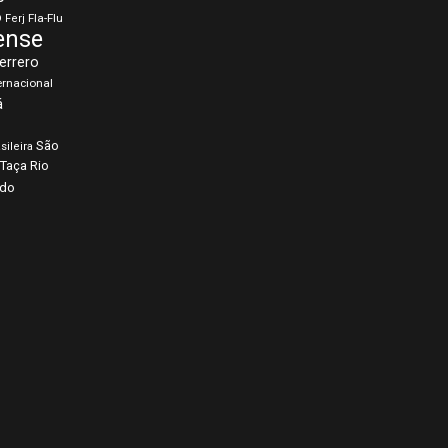
o
Fla-Flu
Ferj
ense
errero
ernacional
á
São
sileira
Taça Rio
rdo