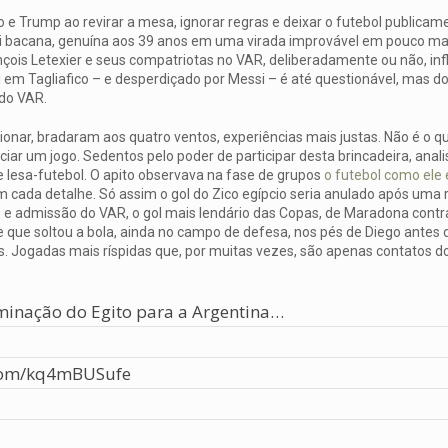
o e Trump ao revirar a mesa, ignorar regras e deixar o futebol publica
i bacana, genuína aos 39 anos em uma virada improvável em pouco ma
nçois Letexier e seus compatriotas no VAR, deliberadamente ou não, in
 em Tagliafico – e desperdiçado por Messi – é até questionável, mas do 
 do VAR.
ionar, bradaram aos quatro ventos, experiências mais justas. Não é o q
ar um jogo. Sedentos pelo poder de participar desta brincadeira, anali
de lesa-futebol. O apito observava na fase de grupos
o futebol como ele 
em cada detalhe. Só assim o gol do Zico egípcio seria anulado após uma 
s e admissão do VAR, o gol mais lendário das Copas, de Maradona contra
e que soltou a bola, ainda no campo de defesa, nos pés de Diego antes d
es. Jogadas mais ríspidas que, por muitas vezes, são apenas contatos do
iminação do Egito para a Argentina…
.com/kq4mBUSufe