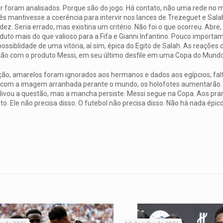
foram analisados. Porque são do jogo. Há contato, não uma rede no m
ês mantivesse a coerência para intervir nos lances de Trezeguet e Sala
 Seria errado, mas existiria um critério. Não foi o que ocorreu. Abre,
oduto mais do que valioso para a Fifa e Gianni Infantino. Pouco importa
ossiblidade de uma vitória, aí sim, épica do Egito de Salah. As reações 
ação com o produto Messi, em seu último desfile em uma Copa do Mundo
ão, amarelos foram ignorados aos hermanos e dados aos egípcios, fal
i com a imagem arranhada perante o mundo, os holofotes aumentarão. 
alivou a questão, mas a mancha persiste. Messi segue na Copa. Aos pran
o. Ele não precisa disso. O futebol não precisa disso. Não há nada ép