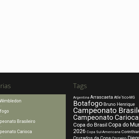
rias
Tags
Arrascaeta
Atle´tico-MG
Argentina
Wimbledon
Botafogo
Bruno Henrique
Campeonato Brasil
fogo
Campeonato Carioca
eonato Brasileiro
Copa do Mu
Copa do Brasil
2026
eonato Carioca
Corinthia
Copa Sul-Americana
Dieg
Cruzados da Copa
Cruzeiro