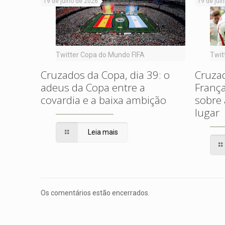
19 de julho de 2026
19 de jul
Twitter Copa do Mundo FIFA
Twit
Cruzados da Copa, dia 39: o
Cruzad
adeus da Copa entre a
França
covardia e a baixa ambição
sobre 
lugar
Leia mais
Os comentários estão encerrados.