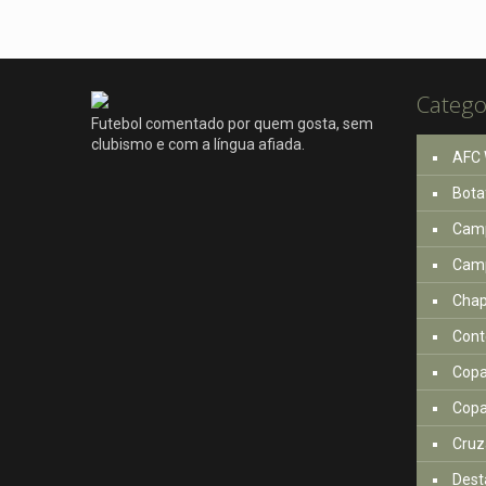
Catego
Futebol comentado por quem gosta, sem
clubismo e com a língua afiada.
AFC 
Bota
Camp
Camp
Cha
Cont
Copa
Copa
Cruz
Dest