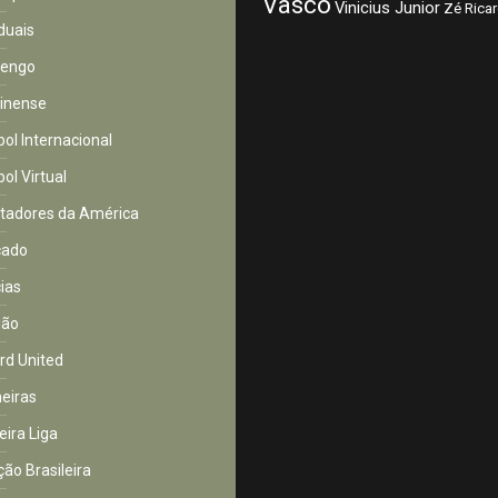
Vasco
Vinicius Junior
Zé Rica
duais
mengo
inense
bol Internacional
ol Virtual
rtadores da América
cado
cias
ião
rd United
eiras
eira Liga
ção Brasileira