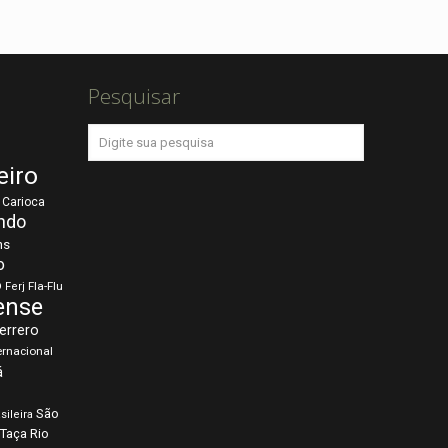
Pesquisar
eiro
Carioca
ndo
ns
o
o
Fla-Flu
Ferj
ense
errero
ernacional
á
São
sileira
Taça Rio