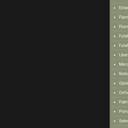
Esta
Fla
Flum
Fute
Futeb
Libe
Mer
Notí
Opin
Oxfo
Palm
Prim
Sele