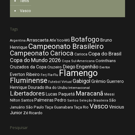
Tênis
Vasco
Tags
Botafogo
Arrascaeta
Bruno
Atle´tico-MG
Argentina
Campeonato Brasileiro
Henrique
Campeonato Carioca
Copa do Brasil
Carioca
Copa do Mundo 2026
Corinthians
Copa Sul-Americana
Diego
Engenhão
Cruzados da Copa
Cruzeiro
Everton
Flamengo
Everton Ribeiro
Fla-Flu
Ferj
Fluminense
Gabigol
Grêmio
Guerrero
Futebol Virtual
Henrique Dourado
Ilha do Urubu
Internacional
Libertadores
Maracanã
Lucas Paquetá
Messi
Palmeiras
Pedro
Nilton Santos
São
Santos
Seleção Brasileira
Vasco
Vinicius
São Paulo
Januário
Taça Guanabara
Taça Rio
Junior
Zé Ricardo
Pesquisar