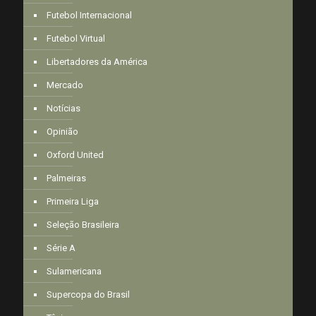
Futebol Internacional
Futebol Virtual
Libertadores da América
Mercado
Notícias
Opinião
Oxford United
Palmeiras
Primeira Liga
Seleção Brasileira
Série A
Sulamericana
Supercopa do Brasil