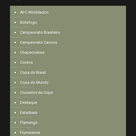
AFC Wimbledon
Botafogo
Campeonato Brasileiro
Campeonato Carioca
Chapecoense
Contos
Copa do Brasil
Copa do Mundo
Cruzados da Copa
Destaque
Estaduais
Flamengo
Fluminense