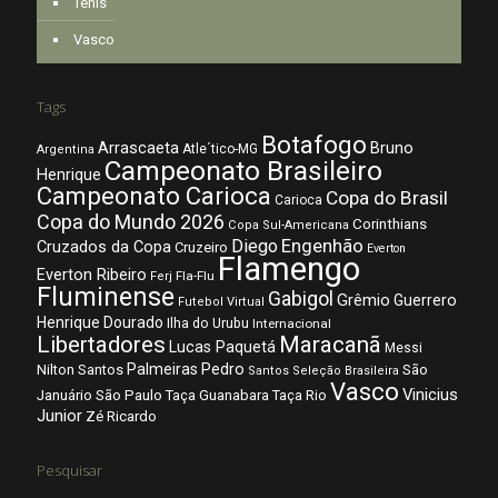
Tênis
Vasco
Tags
Botafogo
Arrascaeta
Bruno
Atle´tico-MG
Argentina
Campeonato Brasileiro
Henrique
Campeonato Carioca
Copa do Brasil
Carioca
Copa do Mundo 2026
Corinthians
Copa Sul-Americana
Diego
Engenhão
Cruzados da Copa
Cruzeiro
Everton
Flamengo
Everton Ribeiro
Fla-Flu
Ferj
Fluminense
Gabigol
Grêmio
Guerrero
Futebol Virtual
Henrique Dourado
Ilha do Urubu
Internacional
Libertadores
Maracanã
Lucas Paquetá
Messi
Palmeiras
Pedro
Nilton Santos
São
Santos
Seleção Brasileira
Vasco
Vinicius
São Paulo
Januário
Taça Guanabara
Taça Rio
Junior
Zé Ricardo
Pesquisar