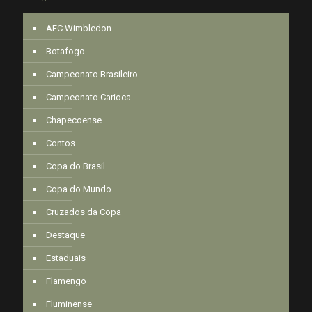
AFC Wimbledon
Botafogo
Campeonato Brasileiro
Campeonato Carioca
Chapecoense
Contos
Copa do Brasil
Copa do Mundo
Cruzados da Copa
Destaque
Estaduais
Flamengo
Fluminense