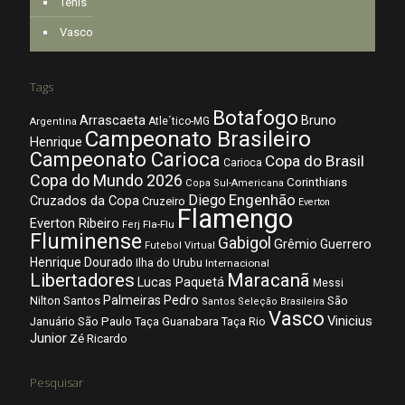
Tênis
Vasco
Tags
Botafogo
Arrascaeta
Bruno
Atle´tico-MG
Argentina
Campeonato Brasileiro
Henrique
Campeonato Carioca
Copa do Brasil
Carioca
Copa do Mundo 2026
Corinthians
Copa Sul-Americana
Diego
Engenhão
Cruzados da Copa
Cruzeiro
Everton
Flamengo
Everton Ribeiro
Fla-Flu
Ferj
Fluminense
Gabigol
Grêmio
Guerrero
Futebol Virtual
Henrique Dourado
Ilha do Urubu
Internacional
Libertadores
Maracanã
Lucas Paquetá
Messi
Palmeiras
Pedro
Nilton Santos
São
Santos
Seleção Brasileira
Vasco
Vinicius
São Paulo
Januário
Taça Guanabara
Taça Rio
Junior
Zé Ricardo
Pesquisar