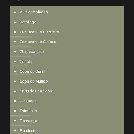
AFC Wimbledon
Botafogo
Campeonato Brasileiro
Campeonato Carioca
Chapecoense
Contos
Copa do Brasil
Copa do Mundo
Cruzados da Copa
Destaque
Estaduais
Flamengo
Fluminense