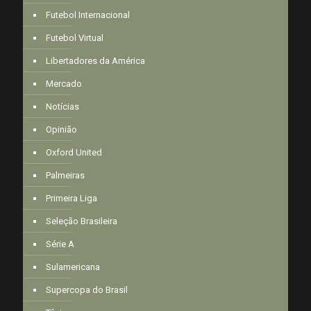
Futebol Internacional
Futebol Virtual
Libertadores da América
Mercado
Notícias
Opinião
Oxford United
Palmeiras
Primeira Liga
Seleção Brasileira
Série A
Sulamericana
Supercopa do Brasil