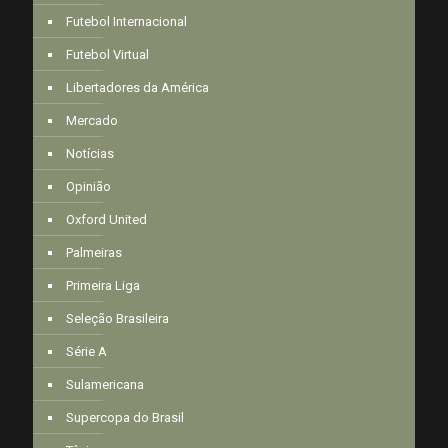
Futebol Internacional
Futebol Virtual
Libertadores da América
Mercado
Notícias
Opinião
Oxford United
Palmeiras
Primeira Liga
Seleção Brasileira
Série A
Sulamericana
Supercopa do Brasil