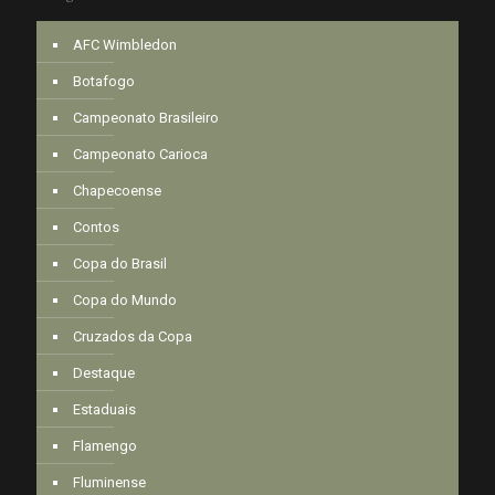
AFC Wimbledon
Botafogo
Campeonato Brasileiro
Campeonato Carioca
Chapecoense
Contos
Copa do Brasil
Copa do Mundo
Cruzados da Copa
Destaque
Estaduais
Flamengo
Fluminense