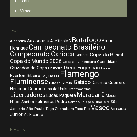
Tênis
Vasco
Tags
Botafogo
Arrascaeta
Bruno
Atle´tico-MG
Argentina
Campeonato Brasileiro
Henrique
Campeonato Carioca
Copa do Brasil
Carioca
Copa do Mundo 2026
Corinthians
Copa Sul-Americana
Diego
Engenhão
Cruzados da Copa
Cruzeiro
Everton
Flamengo
Everton Ribeiro
Fla-Flu
Ferj
Fluminense
Gabigol
Grêmio
Guerrero
Futebol Virtual
Henrique Dourado
Ilha do Urubu
Internacional
Libertadores
Maracanã
Lucas Paquetá
Messi
Palmeiras
Pedro
Nilton Santos
São
Santos
Seleção Brasileira
Vasco
Vinicius
São Paulo
Januário
Taça Guanabara
Taça Rio
Junior
Zé Ricardo
Pesquisar