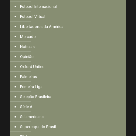
Futebol Internacional
Futebol Virtual
Libertadores da América
Mercado
Notícias
Opinião
Oxford United
Palmeiras
Primeira Liga
Seleção Brasileira
Série A
Sulamericana
Supercopa do Brasil