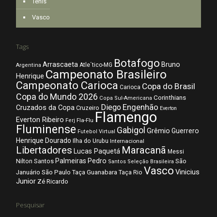
Tênis
Vasco
Tags
Botafogo
Arrascaeta
Bruno
Atle´tico-MG
Argentina
Campeonato Brasileiro
Henrique
Campeonato Carioca
Copa do Brasil
Carioca
Copa do Mundo 2026
Corinthians
Copa Sul-Americana
Diego
Engenhão
Cruzados da Copa
Cruzeiro
Everton
Flamengo
Everton Ribeiro
Fla-Flu
Ferj
Fluminense
Gabigol
Grêmio
Guerrero
Futebol Virtual
Henrique Dourado
Ilha do Urubu
Internacional
Libertadores
Maracanã
Lucas Paquetá
Messi
Palmeiras
Pedro
Nilton Santos
São
Santos
Seleção Brasileira
Vasco
Vinicius
São Paulo
Januário
Taça Guanabara
Taça Rio
Junior
Zé Ricardo
Pesquisar