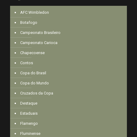
AFC Wimbledon
Botafogo
Campeonato Brasileiro
Campeonato Carioca
Chapecoense
Contos
Copa do Brasil
Copa do Mundo
Cruzados da Copa
Destaque
Estaduais
Flamengo
Fluminense