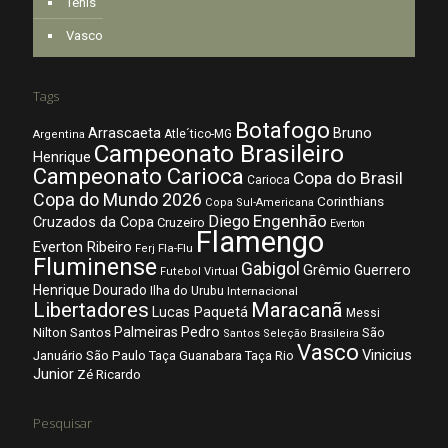
Tênis
Vasco
Tags
Botafogo
Arrascaeta
Bruno
Atle´tico-MG
Argentina
Campeonato Brasileiro
Henrique
Campeonato Carioca
Copa do Brasil
Carioca
Copa do Mundo 2026
Corinthians
Copa Sul-Americana
Diego
Engenhão
Cruzados da Copa
Cruzeiro
Everton
Flamengo
Everton Ribeiro
Fla-Flu
Ferj
Fluminense
Gabigol
Grêmio
Guerrero
Futebol Virtual
Henrique Dourado
Ilha do Urubu
Internacional
Libertadores
Maracanã
Lucas Paquetá
Messi
Palmeiras
Pedro
Nilton Santos
São
Santos
Seleção Brasileira
Vasco
Vinicius
São Paulo
Januário
Taça Guanabara
Taça Rio
Junior
Zé Ricardo
Pesquisar