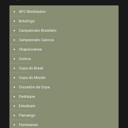
AFC Wimbledon
Botafogo
Campeonato Brasileiro
Campeonato Carioca
Chapecoense
Contos
Copa do Brasil
Copa do Mundo
Cruzados da Copa
Destaque
Estaduais
Flamengo
Fluminense