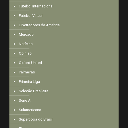
Futebol Internacional
Futebol Virtual
Libertadores da América
Mercado
Notícias
Opinião
Oxford United
Palmeiras
Primeira Liga
Seleção Brasileira
Série A
Sulamericana
Supercopa do Brasil