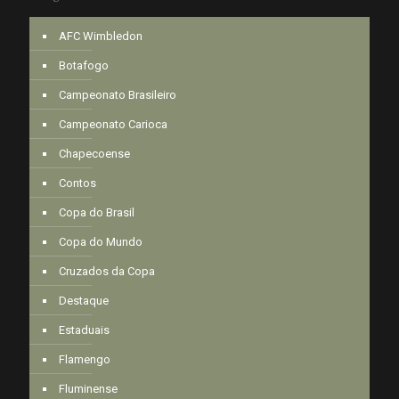
AFC Wimbledon
Botafogo
Campeonato Brasileiro
Campeonato Carioca
Chapecoense
Contos
Copa do Brasil
Copa do Mundo
Cruzados da Copa
Destaque
Estaduais
Flamengo
Fluminense