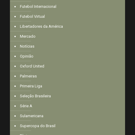
Futebol Internacional
Futebol Virtual
Libertadores da América
Mercado
Notícias
Opinião
Oxford United
Palmeiras
Primeira Liga
Seleção Brasileira
Série A
Sulamericana
Supercopa do Brasil