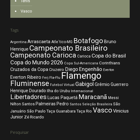
Tênis
Vasco
Tags
Botafogo
Arrascaeta
Bruno
Atle´tico-MG
Argentina
Campeonato Brasileiro
Henrique
Campeonato Carioca
Copa do Brasil
Carioca
Copa do Mundo 2026
Corinthians
Copa Sul-Americana
Diego
Engenhão
Cruzados da Copa
Cruzeiro
Everton
Flamengo
Everton Ribeiro
Fla-Flu
Ferj
Fluminense
Gabigol
Grêmio
Guerrero
Futebol Virtual
Henrique Dourado
Ilha do Urubu
Internacional
Libertadores
Maracanã
Lucas Paquetá
Messi
Palmeiras
Pedro
Nilton Santos
São
Santos
Seleção Brasileira
Vasco
Vinicius
São Paulo
Januário
Taça Guanabara
Taça Rio
Junior
Zé Ricardo
Pesquisar