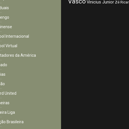
Vasco
Vinicius Junior
Zé Rica
duais
mengo
inense
bol Internacional
ol Virtual
rtadores da América
cado
cias
ião
rd United
eiras
eira Liga
ção Brasileira