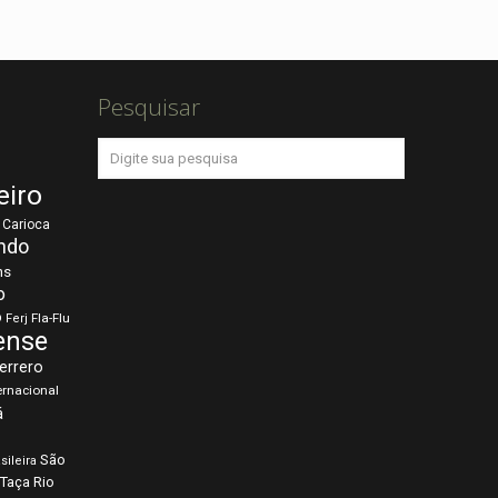
Pesquisar
eiro
Carioca
ndo
ns
o
o
Fla-Flu
Ferj
ense
errero
ernacional
á
São
sileira
Taça Rio