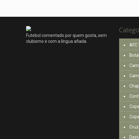
Catego
Futebol comentado por quem gosta, sem
clubismo e com a língua afiada.
AFC 
Bota
Camp
Camp
Cha
Cont
Copa
Copa
Cruz
Dest