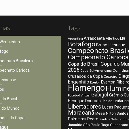
rias
Tags
Arrascaeta
Atle´tico-MG
Argentina
Wimbledon
Botafogo
Bruno Henrique
Campeonato Brasil
fogo
Campeonato Carioca
eonato Brasileiro
Copa do Mu
Copa do Brasil
2026
eonato Carioca
Corinthia
Copa Sul-Americana
Dieg
Cruzados da Copa
Cruzeiro
pecoense
Engenhão
Everton Ribeir
Everton
Flamengo
Flumin
os
Gabigol
Grêmio
Gu
Futebol Virtual
 do Brasil
Henrique Dourado
Ilha do Urubu
Int
Libertadores
Lucas Paquet
 do Mundo
Maracanã
Nilton Santos
Messi
ados da Copa
Palmeiras
Pedro
Santos
Seleção Bra
São Paulo
Januário
Taça Guanabara
aque