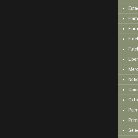
Esta
Fla
Flum
Fute
Futeb
Libe
Mer
Notí
Opin
Oxfo
Palm
Prim
Sele