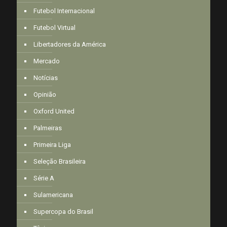
Futebol Internacional
Futebol Virtual
Libertadores da América
Mercado
Notícias
Opinião
Oxford United
Palmeiras
Primeira Liga
Seleção Brasileira
Série A
Sulamericana
Supercopa do Brasil