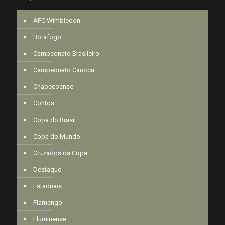
AFC Wimbledon
Botafogo
Campeonato Brasileiro
Campeonato Carioca
Chapecoense
Contos
Copa do Brasil
Copa do Mundo
Cruzados da Copa
Destaque
Estaduais
Flamengo
Fluminense