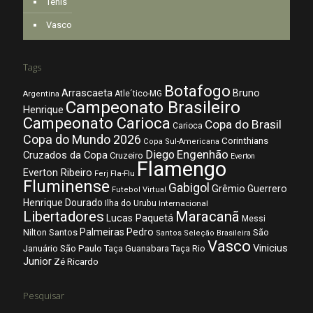
Tênis
Vasco
Tags
Botafogo
Arrascaeta
Bruno
Atle´tico-MG
Argentina
Campeonato Brasileiro
Henrique
Campeonato Carioca
Copa do Brasil
Carioca
Copa do Mundo 2026
Corinthians
Copa Sul-Americana
Diego
Engenhão
Cruzados da Copa
Cruzeiro
Everton
Flamengo
Everton Ribeiro
Fla-Flu
Ferj
Fluminense
Gabigol
Grêmio
Guerrero
Futebol Virtual
Henrique Dourado
Ilha do Urubu
Internacional
Libertadores
Maracanã
Lucas Paquetá
Messi
Palmeiras
Pedro
Nilton Santos
São
Santos
Seleção Brasileira
Vasco
Vinicius
São Paulo
Januário
Taça Guanabara
Taça Rio
Junior
Zé Ricardo
Pesquisar