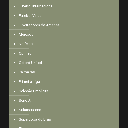
Futebol Internacional
Futebol Virtual
Libertadores da América
Mercado
Notícias
Opinião
Oxford United
Palmeiras
Primeira Liga
Seleção Brasileira
Série A
Sulamericana
Supercopa do Brasil