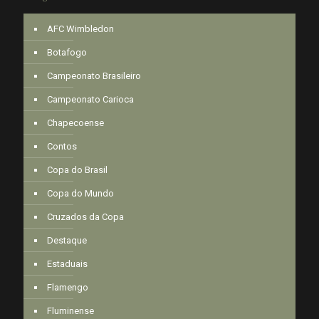
AFC Wimbledon
Botafogo
Campeonato Brasileiro
Campeonato Carioca
Chapecoense
Contos
Copa do Brasil
Copa do Mundo
Cruzados da Copa
Destaque
Estaduais
Flamengo
Fluminense