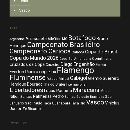
Tênis
Vasco
Tags
Botafogo
Arrascaeta
Bruno
Atle´tico-MG
Argentina
Campeonato Brasileiro
Henrique
Campeonato Carioca
Copa do Brasil
Carioca
Copa do Mundo 2026
Corinthians
Copa Sul-Americana
Diego
Engenhão
Cruzados da Copa
Cruzeiro
Everton
Flamengo
Everton Ribeiro
Fla-Flu
Ferj
Fluminense
Gabigol
Grêmio
Guerrero
Futebol Virtual
Henrique Dourado
Ilha do Urubu
Internacional
Libertadores
Maracanã
Lucas Paquetá
Messi
Palmeiras
Pedro
Nilton Santos
São
Santos
Seleção Brasileira
Vasco
Vinicius
São Paulo
Januário
Taça Guanabara
Taça Rio
Junior
Zé Ricardo
Pesquisar