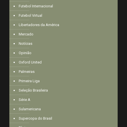
Futebol Internacional
Futebol Virtual
Libertadores da América
Mercado
Notícias
Opinião
Oxford United
Palmeiras
Primeira Liga
Seleção Brasileira
Série A
Sulamericana
Supercopa do Brasil