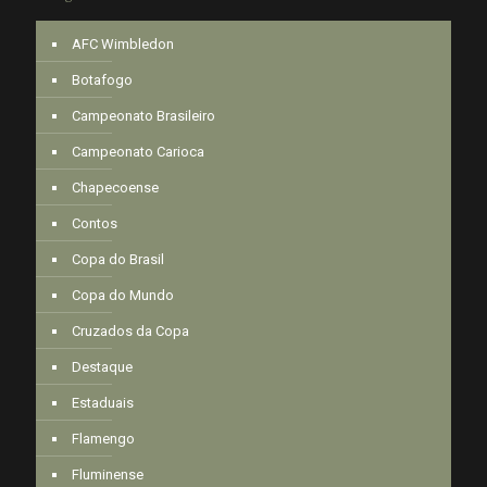
AFC Wimbledon
Botafogo
Campeonato Brasileiro
Campeonato Carioca
Chapecoense
Contos
Copa do Brasil
Copa do Mundo
Cruzados da Copa
Destaque
Estaduais
Flamengo
Fluminense