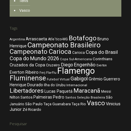
Tênis
Vasco
Tags
Botafogo
Arrascaeta
Bruno
Atle´tico-MG
Argentina
Campeonato Brasileiro
Henrique
Campeonato Carioca
Copa do Brasil
Carioca
Copa do Mundo 2026
Corinthians
Copa Sul-Americana
Diego
Engenhão
Cruzados da Copa
Cruzeiro
Everton
Flamengo
Everton Ribeiro
Fla-Flu
Ferj
Fluminense
Gabigol
Grêmio
Guerrero
Futebol Virtual
Henrique Dourado
Ilha do Urubu
Internacional
Libertadores
Maracanã
Lucas Paquetá
Messi
Palmeiras
Pedro
Nilton Santos
São
Santos
Seleção Brasileira
Vasco
Vinicius
São Paulo
Januário
Taça Guanabara
Taça Rio
Junior
Zé Ricardo
Pesquisar