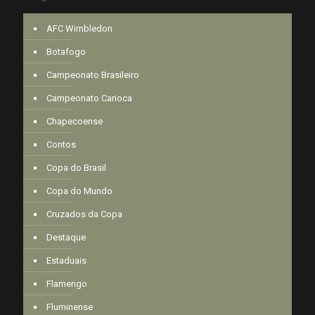
AFC Wimbledon
Botafogo
Campeonato Brasileiro
Campeonato Carioca
Chapecoense
Contos
Copa do Brasil
Copa do Mundo
Cruzados da Copa
Destaque
Estaduais
Flamengo
Fluminense