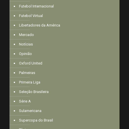
Futebol Internacional
Futebol Virtual
Libertadores da América
Mercado
Notícias
Opinião
Oxford United
Palmeiras
Primeira Liga
Seleção Brasileira
Série A
Sulamericana
Supercopa do Brasil