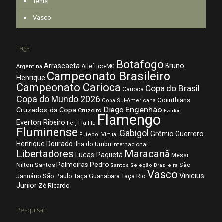
Tênis
Vasco
Tags
Botafogo
Arrascaeta
Bruno
Atle´tico-MG
Argentina
Campeonato Brasileiro
Henrique
Campeonato Carioca
Copa do Brasil
Carioca
Copa do Mundo 2026
Corinthians
Copa Sul-Americana
Diego
Engenhão
Cruzados da Copa
Cruzeiro
Everton
Flamengo
Everton Ribeiro
Fla-Flu
Ferj
Fluminense
Gabigol
Grêmio
Guerrero
Futebol Virtual
Henrique Dourado
Ilha do Urubu
Internacional
Libertadores
Maracanã
Lucas Paquetá
Messi
Palmeiras
Pedro
Nilton Santos
São
Santos
Seleção Brasileira
Vasco
Vinicius
São Paulo
Januário
Taça Guanabara
Taça Rio
Junior
Zé Ricardo
Pesquisar