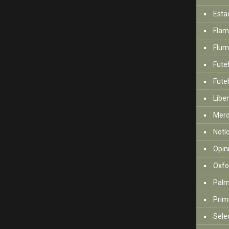
Esta
Fla
Flum
Fute
Futeb
Libe
Mer
Notí
Opin
Oxfo
Palm
Prim
Sele