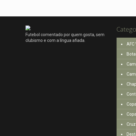
Catego
Futebol comentado por quem gosta, sem
clubismo e com a língua afiada.
AFC 
Bota
Camp
Camp
Cha
Cont
Copa
Copa
Cruz
Dest