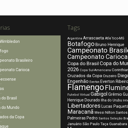
rias
Tags
Arrascaeta
Atle´tico-MG
Argentina
Wimbledon
Botafogo
Bruno Henrique
Campeonato Brasil
fogo
Campeonato Carioca
eonato Brasileiro
Copa do Mu
Copa do Brasil
2026
eonato Carioca
Corinthia
Copa Sul-Americana
Dieg
Cruzados da Copa
Cruzeiro
pecoense
Engenhão
Everton Ribeir
Everton
Flamengo
Flumin
os
Gabigol
Grêmio
Gu
Futebol Virtual
 do Brasil
Henrique Dourado
Ilha do Urubu
Int
Libertadores
Lucas Paquet
 do Mundo
Maracanã
Nilton Santos
Messi
ados da Copa
Palmeiras
Pedro
Santos
Seleção Bra
São Paulo
Januário
Taça Guanabara
aque