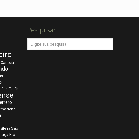
Pesquisar
eiro
Carioca
ndo
ns
o
o
Fla-Flu
Ferj
ense
errero
ernacional
á
São
sileira
Taça Rio