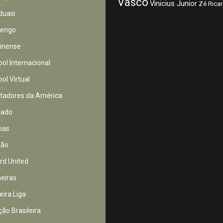
Vasco
Vinicius Junior
Zé Rica
duais
mengo
inense
bol Internacional
ol Virtual
rtadores da América
cado
cias
ião
rd United
eiras
eira Liga
ção Brasileira