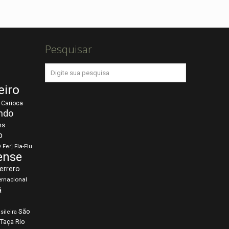
Pesquisar
eiro
Carioca
ndo
ns
o
o
Fla-Flu
Ferj
ense
errero
ernacional
á
São
sileira
Taça Rio