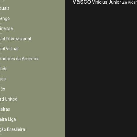
Vasco
Vinicius Junior
Zé Rica
duais
mengo
inense
bol Internacional
ol Virtual
rtadores da América
cado
cias
ião
rd United
eiras
eira Liga
ção Brasileira