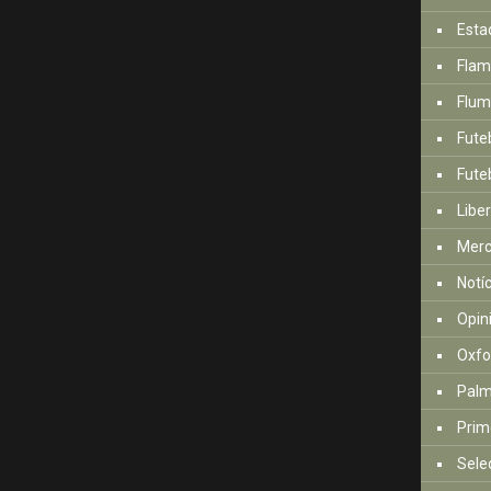
Esta
Fla
Flum
Fute
Futeb
Libe
Mer
Notí
Opin
Oxfo
Palm
Prim
Sele