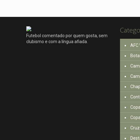
Catego
Futebol comentado por quem gosta, sem
clubismo e com a língua afiada.
AFC 
Bota
Camp
Camp
Cha
Cont
Copa
Copa
Cruz
Dest