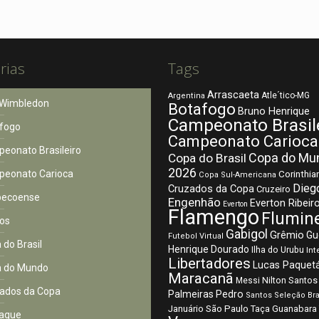
rias
Tags
Arrascaeta
Atle´tico-MG
Argentina
Wimbledon
Botafogo
Bruno Henrique
Campeonato Brasil
fogo
Campeonato Carioca
eonato Brasileiro
Copa do Mu
Copa do Brasil
2026
eonato Carioca
Corinthia
Copa Sul-Americana
Dieg
Cruzados da Copa
Cruzeiro
pecoense
Engenhão
Everton Ribeir
Everton
Flamengo
Flumin
os
Gabigol
Grêmio
Gu
Futebol Virtual
 do Brasil
Henrique Dourado
Ilha do Urubu
Int
Libertadores
Lucas Paquet
 do Mundo
Maracanã
Nilton Santos
Messi
ados da Copa
Palmeiras
Pedro
Santos
Seleção Bra
São Paulo
Januário
Taça Guanabara
aque