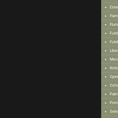
Esta
Fla
Flum
Fute
Futeb
Libe
Mer
Notí
Opin
Oxfo
Palm
Prim
Sele