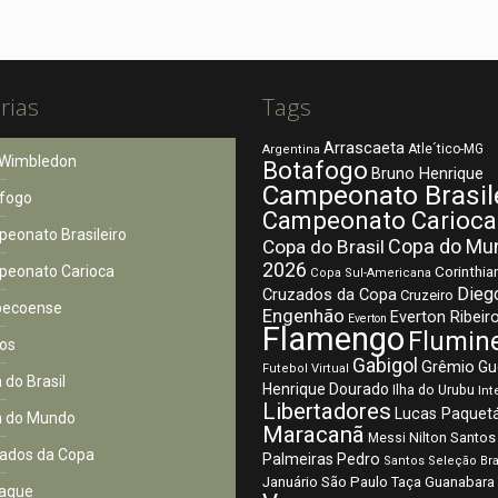
rias
Tags
Arrascaeta
Atle´tico-MG
Argentina
Wimbledon
Botafogo
Bruno Henrique
Campeonato Brasil
fogo
Campeonato Carioca
eonato Brasileiro
Copa do Mu
Copa do Brasil
2026
eonato Carioca
Corinthia
Copa Sul-Americana
Dieg
Cruzados da Copa
Cruzeiro
pecoense
Engenhão
Everton Ribeir
Everton
Flamengo
Flumin
os
Gabigol
Grêmio
Gu
Futebol Virtual
 do Brasil
Henrique Dourado
Ilha do Urubu
Int
Libertadores
Lucas Paquet
 do Mundo
Maracanã
Nilton Santos
Messi
ados da Copa
Palmeiras
Pedro
Santos
Seleção Bra
São Paulo
Januário
Taça Guanabara
aque