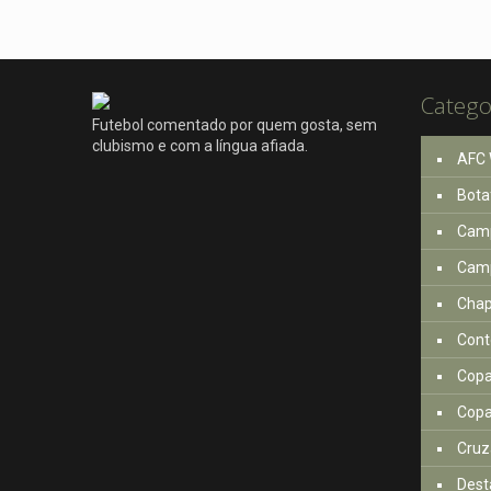
Catego
Futebol comentado por quem gosta, sem
clubismo e com a língua afiada.
AFC 
Bota
Camp
Camp
Cha
Cont
Copa
Copa
Cruz
Dest