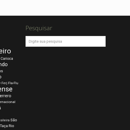
Pesquisar
eiro
Carioca
ndo
ns
o
o
Fla-Flu
Ferj
ense
errero
ernacional
á
São
sileira
Taça Rio