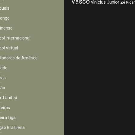
Vasco
Vinicius Junior
Zé Rica
duais
mengo
inense
bol Internacional
ol Virtual
rtadores da América
cado
cias
ião
rd United
eiras
eira Liga
ção Brasileira