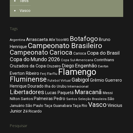
Tênis
Vasco
Tags
Botafogo
Arrascaeta
Bruno
Atle´tico-MG
Argentina
Campeonato Brasileiro
Henrique
Campeonato Carioca
Copa do Brasil
Carioca
Copa do Mundo 2026
Corinthians
Copa Sul-Americana
Diego
Engenhão
Cruzados da Copa
Cruzeiro
Everton
Flamengo
Everton Ribeiro
Fla-Flu
Ferj
Fluminense
Gabigol
Grêmio
Guerrero
Futebol Virtual
Henrique Dourado
Ilha do Urubu
Internacional
Libertadores
Maracanã
Lucas Paquetá
Messi
Palmeiras
Pedro
Nilton Santos
São
Santos
Seleção Brasileira
Vasco
Vinicius
São Paulo
Januário
Taça Guanabara
Taça Rio
Junior
Zé Ricardo
Pesquisar