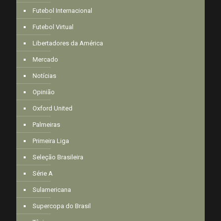
Futebol Internacional
Futebol Virtual
Libertadores da América
Mercado
Notícias
Opinião
Oxford United
Palmeiras
Primeira Liga
Seleção Brasileira
Série A
Sulamericana
Supercopa do Brasil