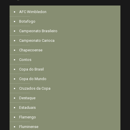
AFC Wimbledon
Botafogo
Campeonato Brasileiro
Campeonato Carioca
Chapecoense
Contos
Copa do Brasil
Copa do Mundo
Cruzados da Copa
Destaque
Estaduais
Flamengo
Fluminense