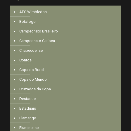
AFC Wimbledon
Botafogo
Campeonato Brasileiro
Campeonato Carioca
Chapecoense
Contos
Copa do Brasil
Copa do Mundo
Cruzados da Copa
Destaque
Estaduais
Flamengo
Fluminense