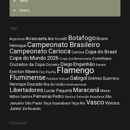
Tênis
Vasco
Tags
Botafogo
Arrascaeta
Bruno
Atle´tico-MG
Argentina
Campeonato Brasileiro
Henrique
Campeonato Carioca
Copa do Brasil
Carioca
Copa do Mundo 2026
Corinthians
Copa Sul-Americana
Diego
Engenhão
Cruzados da Copa
Cruzeiro
Everton
Flamengo
Everton Ribeiro
Fla-Flu
Ferj
Fluminense
Gabigol
Grêmio
Guerrero
Futebol Virtual
Henrique Dourado
Ilha do Urubu
Internacional
Libertadores
Maracanã
Lucas Paquetá
Messi
Palmeiras
Pedro
Nilton Santos
São
Santos
Seleção Brasileira
Vasco
Vinicius
São Paulo
Januário
Taça Guanabara
Taça Rio
Junior
Zé Ricardo
Pesquisar