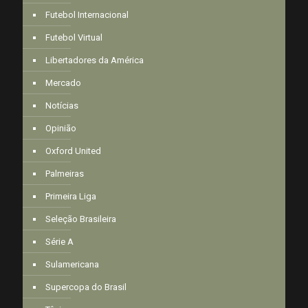
Futebol Internacional
Futebol Virtual
Libertadores da América
Mercado
Notícias
Opinião
Oxford United
Palmeiras
Primeira Liga
Seleção Brasileira
Série A
Sulamericana
Supercopa do Brasil