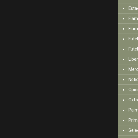
Esta
Fla
Flum
Fute
Futeb
Libe
Mer
Notí
Opin
Oxfo
Palm
Prim
Sele