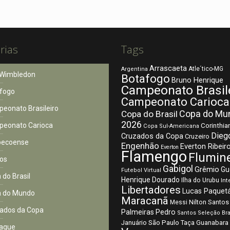
rias
Tags
Arrascaeta
Atle´tico-MG
Argentina
Wimbledon
Botafogo
Bruno Henrique
Campeonato Brasil
fogo
Campeonato Carioca
eonato Brasileiro
Copa do Mu
Copa do Brasil
2026
eonato Carioca
Corinthia
Copa Sul-Americana
Dieg
Cruzados da Copa
Cruzeiro
pecoense
Engenhão
Everton Ribeir
Everton
Flamengo
Flumin
os
Gabigol
Grêmio
Gu
Futebol Virtual
 do Brasil
Henrique Dourado
Ilha do Urubu
Int
Libertadores
Lucas Paquet
 do Mundo
Maracanã
Nilton Santos
Messi
ados da Copa
Palmeiras
Pedro
Santos
Seleção Bra
São Paulo
Januário
Taça Guanabara
aque