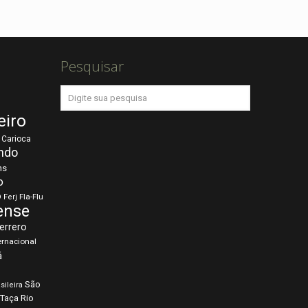
Pesquisar
eiro
Carioca
ndo
ns
o
o
Fla-Flu
Ferj
ense
errero
ernacional
á
São
sileira
Taça Rio