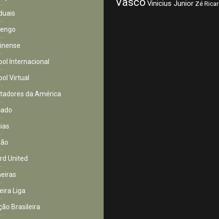
Vasco
Vinicius Junior
Zé Rica
duais
mengo
inense
bol Internacional
ol Virtual
rtadores da América
cado
cias
ião
rd United
eiras
eira Liga
ção Brasileira