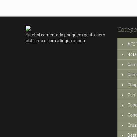
Catego
Futebol comentado por quem gosta, sem
clubismo e com a língua afiada.
AFC 
Bota
Camp
Camp
Cha
Cont
Copa
Copa
Cruz
Dest