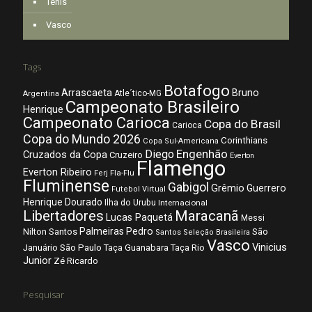
Tênis
Vasco
Tags
Botafogo
Arrascaeta
Bruno
Atle´tico-MG
Argentina
Campeonato Brasileiro
Henrique
Campeonato Carioca
Copa do Brasil
Carioca
Copa do Mundo 2026
Corinthians
Copa Sul-Americana
Diego
Engenhão
Cruzados da Copa
Cruzeiro
Everton
Flamengo
Everton Ribeiro
Fla-Flu
Ferj
Fluminense
Gabigol
Grêmio
Guerrero
Futebol Virtual
Henrique Dourado
Ilha do Urubu
Internacional
Libertadores
Maracanã
Lucas Paquetá
Messi
Palmeiras
Pedro
Nilton Santos
São
Santos
Seleção Brasileira
Vasco
Vinicius
São Paulo
Januário
Taça Guanabara
Taça Rio
Junior
Zé Ricardo
Pesquisar