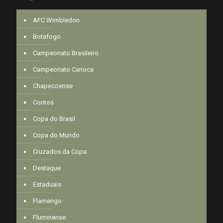
AFC Wimbledon
Botafogo
Campeonato Brasileiro
Campeonato Carioca
Chapecoense
Contos
Copa do Brasil
Copa do Mundo
Cruzados da Copa
Destaque
Estaduais
Flamengo
Fluminense