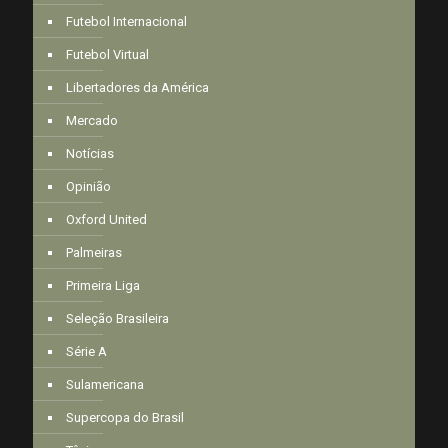
Futebol Internacional
Futebol Virtual
Libertadores da América
Mercado
Notícias
Opinião
Oxford United
Palmeiras
Primeira Liga
Seleção Brasileira
Série A
Sulamericana
Supercopa do Brasil