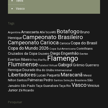
Tênis
Vasco
Tags
Botafogo
Arrascaeta
Bruno
Atle´tico-MG
Argentina
Campeonato Brasileiro
Henrique
Campeonato Carioca
Copa do Brasil
Carioca
Copa do Mundo 2026
Corinthians
Copa Sul-Americana
Diego
Engenhão
Cruzados da Copa
Cruzeiro
Everton
Flamengo
Everton Ribeiro
Fla-Flu
Ferj
Fluminense
Gabigol
Grêmio
Guerrero
Futebol Virtual
Henrique Dourado
Ilha do Urubu
Internacional
Libertadores
Maracanã
Lucas Paquetá
Messi
Palmeiras
Pedro
Nilton Santos
São
Santos
Seleção Brasileira
Vasco
Vinicius
São Paulo
Januário
Taça Guanabara
Taça Rio
Junior
Zé Ricardo
Pesquisar