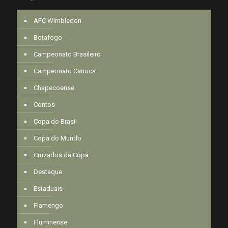
AFC Wimbledon
Botafogo
Campeonato Brasileiro
Campeonato Carioca
Chapecoense
Contos
Copa do Brasil
Copa do Mundo
Cruzados da Copa
Destaque
Estaduais
Flamengo
Fluminense