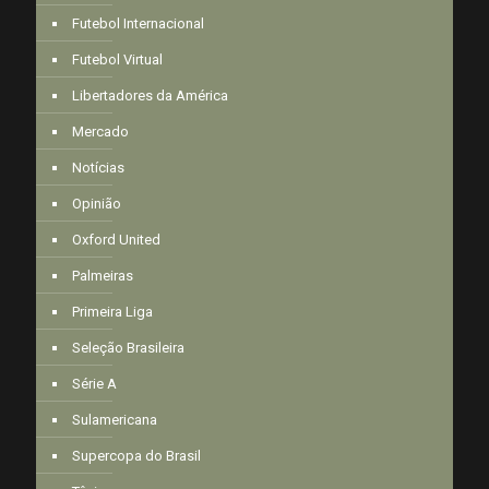
Futebol Internacional
Futebol Virtual
Libertadores da América
Mercado
Notícias
Opinião
Oxford United
Palmeiras
Primeira Liga
Seleção Brasileira
Série A
Sulamericana
Supercopa do Brasil