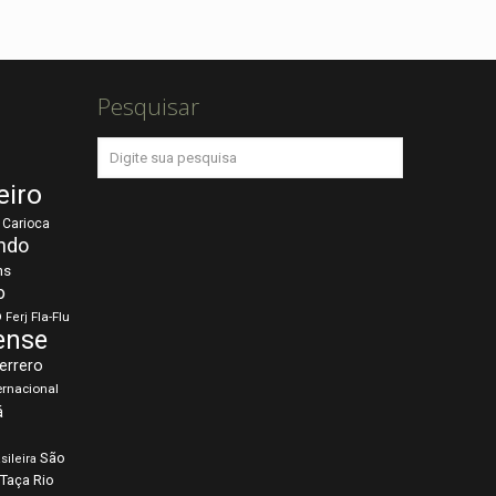
Pesquisar
eiro
Carioca
ndo
ns
o
o
Fla-Flu
Ferj
ense
errero
ernacional
á
São
sileira
Taça Rio