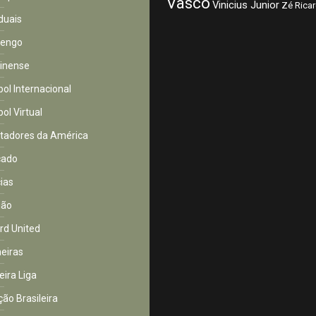
Vasco
Vinicius Junior
Zé Rica
duais
mengo
inense
bol Internacional
ol Virtual
rtadores da América
cado
cias
ião
rd United
eiras
eira Liga
ção Brasileira