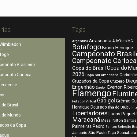
rias
Tags
Arrascaeta
Atle´tico-MG
Argentina
Wimbledon
Botafogo
Bruno Henrique
Campeonato Brasil
fogo
Campeonato Carioca
eonato Brasileiro
Copa do Mu
Copa do Brasil
2026
eonato Carioca
Corinthia
Copa Sul-Americana
Dieg
Cruzados da Copa
Cruzeiro
pecoense
Engenhão
Everton Ribeir
Everton
Flamengo
Flumin
os
Gabigol
Grêmio
Gu
Futebol Virtual
 do Brasil
Henrique Dourado
Ilha do Urubu
Int
Libertadores
Lucas Paquet
 do Mundo
Maracanã
Nilton Santos
Messi
ados da Copa
Palmeiras
Pedro
Santos
Seleção Bra
São Paulo
Januário
Taça Guanabara
aque