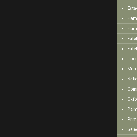
Esta
Fla
Flum
Fute
Futeb
Libe
Mer
Notí
Opin
Oxfo
Palm
Prim
Sele