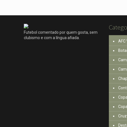
Catego
Futebol comentado por quem gosta, sem
clubismo e com a língua afiada.
AFC 
Bota
Camp
Camp
Cha
Cont
Copa
Copa
Cruz
Dest