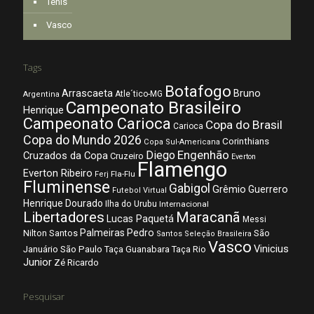
Tênis
Vasco
Tags
Botafogo
Arrascaeta
Bruno
Atle´tico-MG
Argentina
Campeonato Brasileiro
Henrique
Campeonato Carioca
Copa do Brasil
Carioca
Copa do Mundo 2026
Corinthians
Copa Sul-Americana
Diego
Engenhão
Cruzados da Copa
Cruzeiro
Everton
Flamengo
Everton Ribeiro
Fla-Flu
Ferj
Fluminense
Gabigol
Grêmio
Guerrero
Futebol Virtual
Henrique Dourado
Ilha do Urubu
Internacional
Libertadores
Maracanã
Lucas Paquetá
Messi
Palmeiras
Pedro
Nilton Santos
São
Santos
Seleção Brasileira
Vasco
Vinicius
São Paulo
Januário
Taça Guanabara
Taça Rio
Junior
Zé Ricardo
Pesquisar