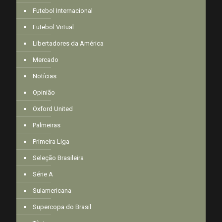
Futebol Internacional
Futebol Virtual
Libertadores da América
Mercado
Notícias
Opinião
Oxford United
Palmeiras
Primeira Liga
Seleção Brasileira
Série A
Sulamericana
Supercopa do Brasil