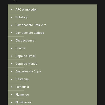
AFC Wimbledon
Botafogo
Campeonato Brasileiro
Campeonato Carioca
Chapecoense
Contos
Copa do Brasil
Copa do Mundo
Cruzados da Copa
Destaque
Estaduais
Flamengo
Fluminense