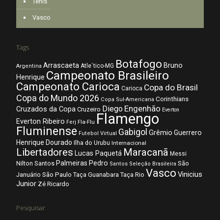
Tênis
Vasco
Tags
Botafogo
Arrascaeta
Bruno
Atle´tico-MG
Argentina
Campeonato Brasileiro
Henrique
Campeonato Carioca
Copa do Brasil
Carioca
Copa do Mundo 2026
Corinthians
Copa Sul-Americana
Diego
Engenhão
Cruzados da Copa
Cruzeiro
Everton
Flamengo
Everton Ribeiro
Fla-Flu
Ferj
Fluminense
Gabigol
Grêmio
Guerrero
Futebol Virtual
Henrique Dourado
Ilha do Urubu
Internacional
Libertadores
Maracanã
Lucas Paquetá
Messi
Palmeiras
Pedro
Nilton Santos
São
Santos
Seleção Brasileira
Vasco
Vinicius
São Paulo
Januário
Taça Guanabara
Taça Rio
Junior
Zé Ricardo
Pesquisar