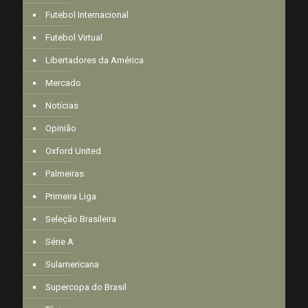
Futebol Internacional
Futebol Virtual
Libertadores da América
Mercado
Notícias
Opinião
Oxford United
Palmeiras
Primeira Liga
Seleção Brasileira
Série A
Sulamericana
Supercopa do Brasil