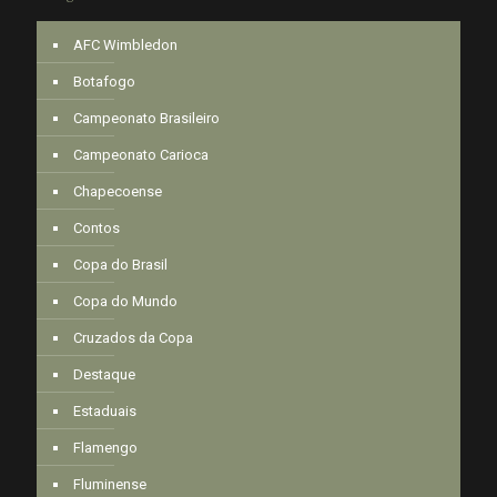
AFC Wimbledon
Botafogo
Campeonato Brasileiro
Campeonato Carioca
Chapecoense
Contos
Copa do Brasil
Copa do Mundo
Cruzados da Copa
Destaque
Estaduais
Flamengo
Fluminense