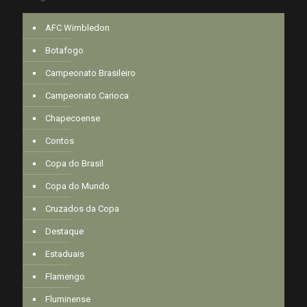
AFC Wimbledon
Botafogo
Campeonato Brasileiro
Campeonato Carioca
Chapecoense
Contos
Copa do Brasil
Copa do Mundo
Cruzados da Copa
Destaque
Estaduais
Flamengo
Fluminense