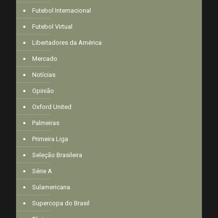
Futebol Internacional
Futebol Virtual
Libertadores da América
Mercado
Notícias
Opinião
Oxford United
Palmeiras
Primeira Liga
Seleção Brasileira
Série A
Sulamericana
Supercopa do Brasil