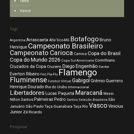
Tênis
Vasco
Tags
Botafogo
Arrascaeta
Bruno
Atle´tico-MG
Argentina
Campeonato Brasileiro
Henrique
Campeonato Carioca
Copa do Brasil
Carioca
Copa do Mundo 2026
Corinthians
Copa Sul-Americana
Diego
Engenhão
Cruzados da Copa
Cruzeiro
Everton
Flamengo
Everton Ribeiro
Fla-Flu
Ferj
Fluminense
Gabigol
Grêmio
Guerrero
Futebol Virtual
Henrique Dourado
Ilha do Urubu
Internacional
Libertadores
Maracanã
Lucas Paquetá
Messi
Palmeiras
Pedro
Nilton Santos
São
Santos
Seleção Brasileira
Vasco
Vinicius
São Paulo
Januário
Taça Guanabara
Taça Rio
Junior
Zé Ricardo
Pesquisar