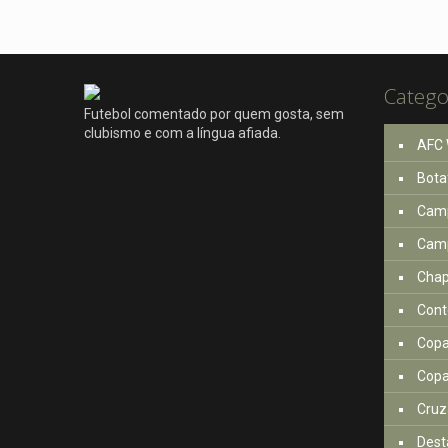
Catego
Futebol comentado por quem gosta, sem
clubismo e com a língua afiada.
AFC 
Bota
Camp
Camp
Cha
Cont
Copa
Copa
Cruz
Dest