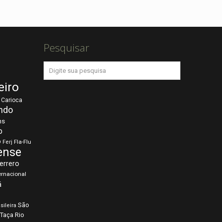
Pesquisar
eiro
Carioca
ndo
ns
o
o
Fla-Flu
Ferj
ense
errero
ernacional
á
São
sileira
Taça Rio