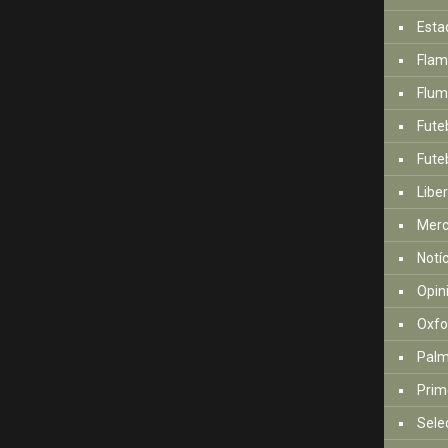
Esta
Fla
Flum
Fute
Futeb
Libe
Mer
Notí
Opin
Oxfo
Palm
Prim
Sele