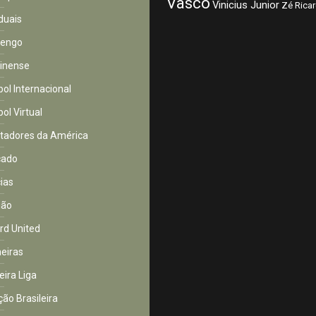
Vasco
Vinicius Junior
Zé Rica
duais
mengo
inense
bol Internacional
ol Virtual
rtadores da América
cado
cias
ião
rd United
eiras
eira Liga
ção Brasileira