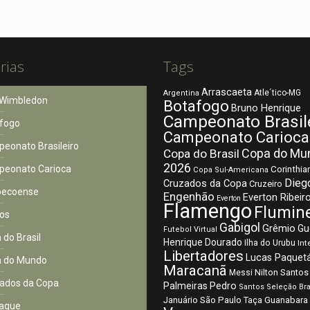
rias
Tags
Arrascaeta
Atle´tico-MG
Argentina
Wimbledon
Botafogo
Bruno Henrique
Campeonato Brasil
fogo
Campeonato Carioca
eonato Brasileiro
Copa do Mu
Copa do Brasil
2026
eonato Carioca
Corinthia
Copa Sul-Americana
Dieg
Cruzados da Copa
Cruzeiro
pecoense
Engenhão
Everton Ribeir
Everton
Flamengo
Flumin
os
Gabigol
Grêmio
Gu
Futebol Virtual
 do Brasil
Henrique Dourado
Ilha do Urubu
Int
Libertadores
Lucas Paquet
 do Mundo
Maracanã
Nilton Santos
Messi
ados da Copa
Palmeiras
Pedro
Santos
Seleção Bra
São Paulo
Januário
Taça Guanabara
aque