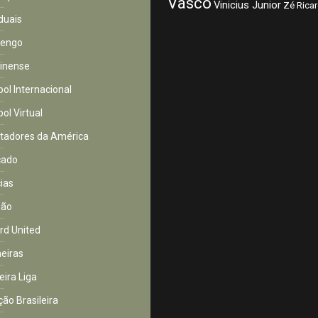
Vasco
Vinicius Junior
Zé Rica
duais
mengo
inense
bol Internacional
ol Virtual
rtadores da América
cado
cias
ião
rd United
eiras
eira Liga
ção Brasileira