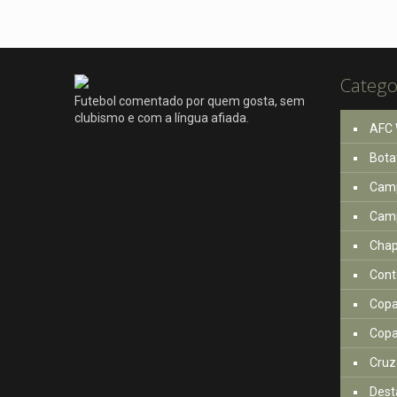
Catego
Futebol comentado por quem gosta, sem
clubismo e com a língua afiada.
AFC 
Bota
Camp
Camp
Cha
Cont
Copa
Copa
Cruz
Dest