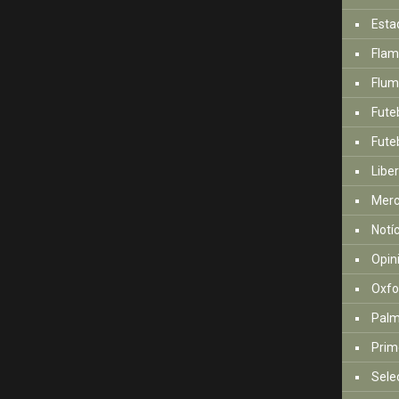
Esta
Fla
Flum
Fute
Futeb
Libe
Mer
Notí
Opin
Oxfo
Palm
Prim
Sele