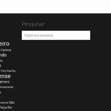
Pesquisar
eiro
Carioca
ndo
ns
o
o
Fla-Flu
Ferj
ense
errero
ernacional
á
São
sileira
Taça Rio