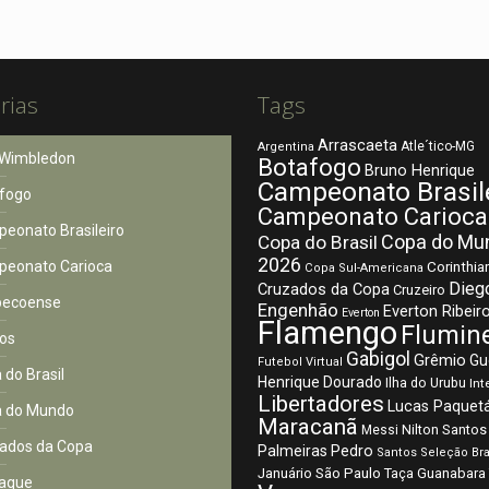
rias
Tags
Arrascaeta
Atle´tico-MG
Argentina
Wimbledon
Botafogo
Bruno Henrique
Campeonato Brasil
fogo
Campeonato Carioca
eonato Brasileiro
Copa do Mu
Copa do Brasil
2026
eonato Carioca
Corinthia
Copa Sul-Americana
Dieg
Cruzados da Copa
Cruzeiro
pecoense
Engenhão
Everton Ribeir
Everton
Flamengo
Flumin
os
Gabigol
Grêmio
Gu
Futebol Virtual
 do Brasil
Henrique Dourado
Ilha do Urubu
Int
Libertadores
Lucas Paquet
 do Mundo
Maracanã
Nilton Santos
Messi
ados da Copa
Palmeiras
Pedro
Santos
Seleção Bra
São Paulo
Januário
Taça Guanabara
aque