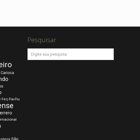
Pesquisar
eiro
Carioca
ndo
ns
o
o
Fla-Flu
Ferj
ense
errero
ernacional
á
São
sileira