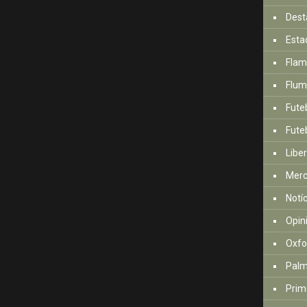
Dest
Esta
Fla
Flum
Fute
Futeb
Libe
Mer
Notí
Opin
Oxfo
Palm
Prim