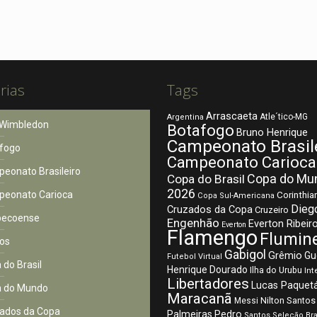
rias
Tags
Arrascaeta
Atle´tico-MG
Argentina
Wimbledon
Botafogo
Bruno Henrique
Campeonato Brasil
fogo
Campeonato Carioca
eonato Brasileiro
Copa do Mu
Copa do Brasil
2026
eonato Carioca
Corinthia
Copa Sul-Americana
Dieg
Cruzados da Copa
Cruzeiro
pecoense
Engenhão
Everton Ribeir
Everton
Flamengo
Flumin
os
Gabigol
Grêmio
Gu
Futebol Virtual
 do Brasil
Henrique Dourado
Ilha do Urubu
Int
Libertadores
Lucas Paquet
 do Mundo
Maracanã
Nilton Santos
Messi
ados da Copa
Palmeiras
Pedro
Santos
Seleção Bra