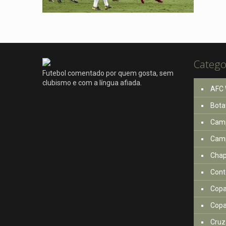
Catego
Futebol comentado por quem gosta, sem
clubismo e com a língua afiada.
AFC 
Bota
Camp
Camp
Cha
Cont
Copa
Copa
Cruz