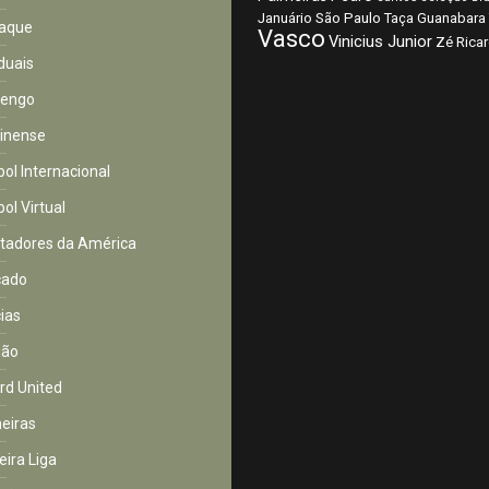
São Paulo
Januário
Taça Guanabara
aque
Vasco
Vinicius Junior
Zé Rica
duais
mengo
inense
bol Internacional
ol Virtual
rtadores da América
cado
cias
ião
rd United
eiras
eira Liga