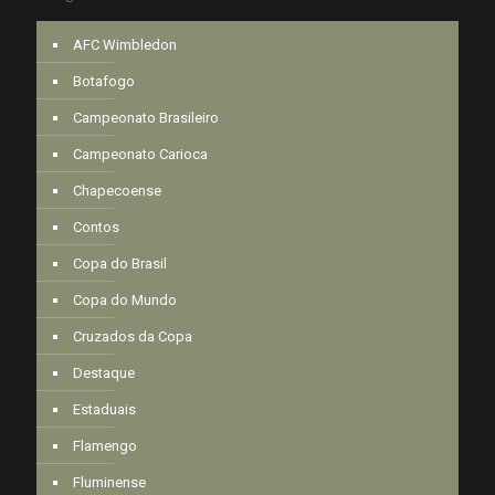
AFC Wimbledon
Botafogo
Campeonato Brasileiro
Campeonato Carioca
Chapecoense
Contos
Copa do Brasil
Copa do Mundo
Cruzados da Copa
Destaque
Estaduais
Flamengo
Fluminense