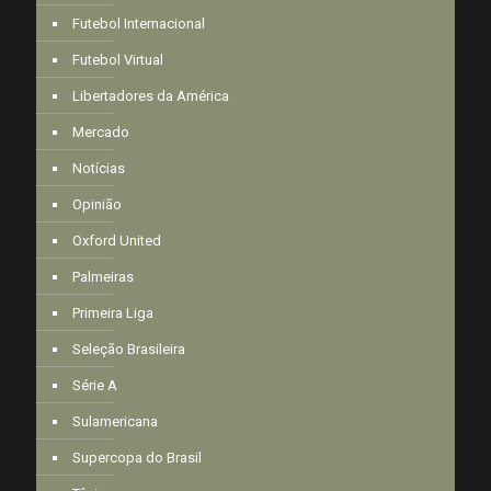
Futebol Internacional
Futebol Virtual
Libertadores da América
Mercado
Notícias
Opinião
Oxford United
Palmeiras
Primeira Liga
Seleção Brasileira
Série A
Sulamericana
Supercopa do Brasil