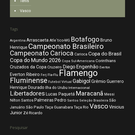
Tênis
Vasco
Tags
Botafogo
Arrascaeta
Bruno
Atle´tico-MG
Argentina
Campeonato Brasileiro
Henrique
Campeonato Carioca
Copa do Brasil
Carioca
Copa do Mundo 2026
Corinthians
Copa Sul-Americana
Diego
Engenhão
Cruzados da Copa
Cruzeiro
Everton
Flamengo
Everton Ribeiro
Fla-Flu
Ferj
Fluminense
Gabigol
Grêmio
Guerrero
Futebol Virtual
Henrique Dourado
Ilha do Urubu
Internacional
Libertadores
Maracanã
Lucas Paquetá
Messi
Palmeiras
Pedro
Nilton Santos
São
Santos
Seleção Brasileira
Vasco
Vinicius
São Paulo
Januário
Taça Guanabara
Taça Rio
Junior
Zé Ricardo
Pesquisar