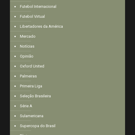
Futebol Internacional
Futebol Virtual
Libertadores da América
Mercado
Notícias
Opinião
Oxford United
Palmeiras
Primeira Liga
Seleção Brasileira
Série A
Sulamericana
Supercopa do Brasil