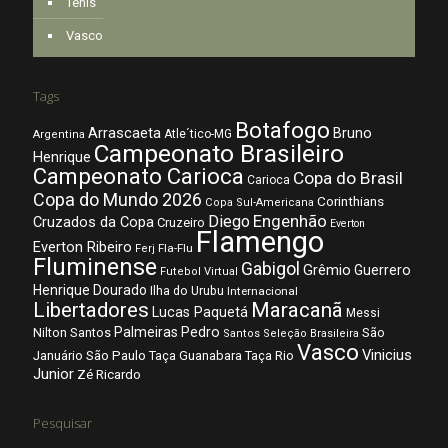
Tênis
Vasco
Tags
Botafogo
Arrascaeta
Bruno
Atle´tico-MG
Argentina
Campeonato Brasileiro
Henrique
Campeonato Carioca
Copa do Brasil
Carioca
Copa do Mundo 2026
Corinthians
Copa Sul-Americana
Diego
Engenhão
Cruzados da Copa
Cruzeiro
Everton
Flamengo
Everton Ribeiro
Fla-Flu
Ferj
Fluminense
Gabigol
Grêmio
Guerrero
Futebol Virtual
Henrique Dourado
Ilha do Urubu
Internacional
Libertadores
Maracanã
Lucas Paquetá
Messi
Palmeiras
Pedro
Nilton Santos
São
Santos
Seleção Brasileira
Vasco
Vinicius
São Paulo
Januário
Taça Guanabara
Taça Rio
Junior
Zé Ricardo
Pesquisar