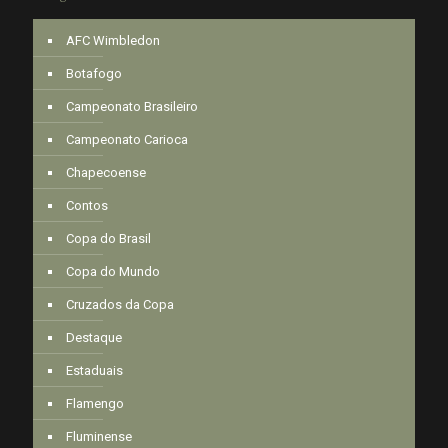
AFC Wimbledon
Botafogo
Campeonato Brasileiro
Campeonato Carioca
Chapecoense
Contos
Copa do Brasil
Copa do Mundo
Cruzados da Copa
Destaque
Estaduais
Flamengo
Fluminense