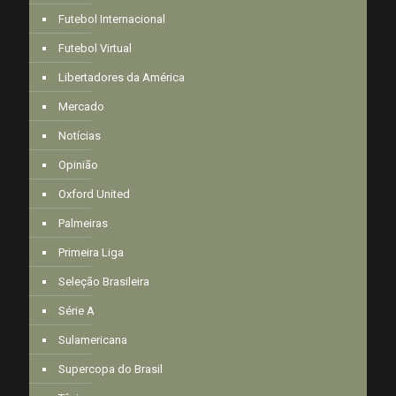
Futebol Internacional
Futebol Virtual
Libertadores da América
Mercado
Notícias
Opinião
Oxford United
Palmeiras
Primeira Liga
Seleção Brasileira
Série A
Sulamericana
Supercopa do Brasil