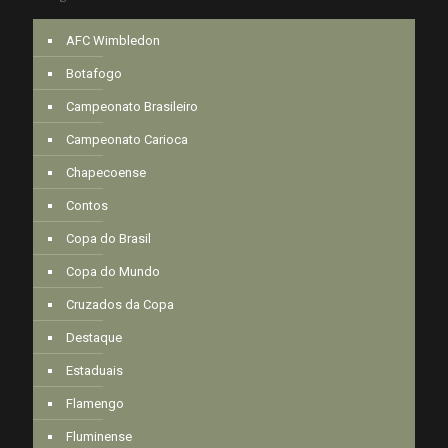
AFC Wimbledon
Botafogo
Campeonato Brasileiro
Campeonato Carioca
Chapecoense
Contos
Copa do Brasil
Copa do Mundo
Cruzados da Copa
Destaque
Estaduais
Flamengo
Fluminense