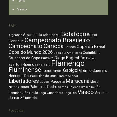
Tênis
Vasco
Tags
Botafogo
Arrascaeta
Bruno
Atle´tico-MG
Argentina
Campeonato Brasileiro
Henrique
Campeonato Carioca
Copa do Brasil
Carioca
Copa do Mundo 2026
Corinthians
Copa Sul-Americana
Diego
Engenhão
Cruzados da Copa
Cruzeiro
Everton
Flamengo
Everton Ribeiro
Fla-Flu
Ferj
Fluminense
Gabigol
Grêmio
Guerrero
Futebol Virtual
Henrique Dourado
Ilha do Urubu
Internacional
Libertadores
Maracanã
Lucas Paquetá
Messi
Palmeiras
Pedro
Nilton Santos
São
Santos
Seleção Brasileira
Vasco
Vinicius
São Paulo
Januário
Taça Guanabara
Taça Rio
Junior
Zé Ricardo
Pesquisar