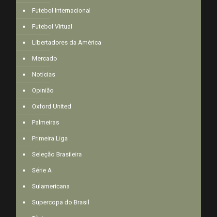
Futebol Internacional
Futebol Virtual
Libertadores da América
Mercado
Notícias
Opinião
Oxford United
Palmeiras
Primeira Liga
Seleção Brasileira
Série A
Sulamericana
Supercopa do Brasil