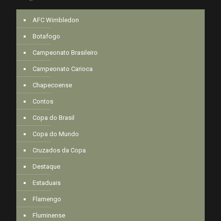
AFC Wimbledon
Botafogo
Campeonato Brasileiro
Campeonato Carioca
Chapecoense
Contos
Copa do Brasil
Copa do Mundo
Cruzados da Copa
Destaque
Estaduais
Flamengo
Fluminense