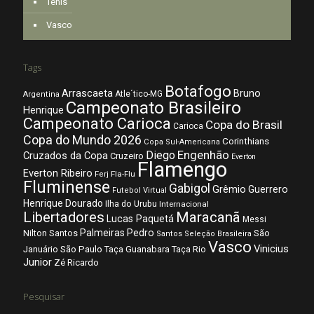
Tênis
Vasco
Tags
Botafogo
Arrascaeta
Bruno
Atle´tico-MG
Argentina
Campeonato Brasileiro
Henrique
Campeonato Carioca
Copa do Brasil
Carioca
Copa do Mundo 2026
Corinthians
Copa Sul-Americana
Diego
Engenhão
Cruzados da Copa
Cruzeiro
Everton
Flamengo
Everton Ribeiro
Fla-Flu
Ferj
Fluminense
Gabigol
Grêmio
Guerrero
Futebol Virtual
Henrique Dourado
Ilha do Urubu
Internacional
Libertadores
Maracanã
Lucas Paquetá
Messi
Palmeiras
Pedro
Nilton Santos
São
Santos
Seleção Brasileira
Vasco
Vinicius
São Paulo
Januário
Taça Guanabara
Taça Rio
Junior
Zé Ricardo
Pesquisar