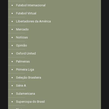
Futebol Internacional
Futebol Virtual
Libertadores da América
Mercado
Notícias
Opinião
Oxford United
Palmeiras
Primeira Liga
Seleção Brasileira
Série A
Sulamericana
Supercopa do Brasil