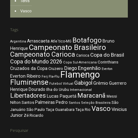
Tênis
Vasco
Tags
Botafogo
Arrascaeta
Bruno
Atle´tico-MG
Argentina
Campeonato Brasileiro
Henrique
Campeonato Carioca
Copa do Brasil
Carioca
Copa do Mundo 2026
Corinthians
Copa Sul-Americana
Diego
Engenhão
Cruzados da Copa
Cruzeiro
Everton
Flamengo
Everton Ribeiro
Fla-Flu
Ferj
Fluminense
Gabigol
Grêmio
Guerrero
Futebol Virtual
Henrique Dourado
Ilha do Urubu
Internacional
Libertadores
Maracanã
Lucas Paquetá
Messi
Palmeiras
Pedro
Nilton Santos
São
Santos
Seleção Brasileira
Vasco
Vinicius
São Paulo
Januário
Taça Guanabara
Taça Rio
Junior
Zé Ricardo
Pesquisar