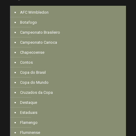
AFC Wimbledon
Botafogo
Campeonato Brasileiro
Campeonato Carioca
Chapecoense
Contos
Copa do Brasil
Copa do Mundo
Cruzados da Copa
Destaque
Estaduais
Flamengo
Fluminense